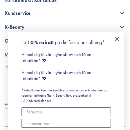
Mail.
kontakt@surisuri.dk
Kundservice
The K-Beauty Box - frågor och svar
K-Beauty
Poängshop - frågor och svar
Returneringer
De 10 stegen
Om Surisuri
Få
10% rabatt
på din första beställning*
Retinol för nybörjare
surisuri miniguide till rosacea
Min historia
Anmäl dig till vårt nyhetsbrev och få en
Villkor
Black Friday
rabattkod* 💖
Leverans & Retur
Köpvillkor
Anmäl dig till vårt nyhetsbrev och få en
Prenumerationsvillkor
rabattkod* 💖
Integritetspolicy
*Rabattkoder kan inte kombineras med andra erbjudanden och
Cookiepolicy
rabatter, inklusive The K-Beauty Box, presentkort &
Jul-/adventskalender.