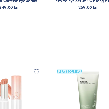
t Caffeine Eye Serum
Revive Eye Serum : Ginseng + 
i en måneds tid. Øjenområdet under øjen
249,00 kr.
259,00 kr.
den sviet og jeg har fået et mindre rødt 
bruger den kun til øjenområdet under øj
G TILL KORGEN
VÄLJ VARIANT
FLERA STORLEKAR