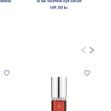
Retinal
To Be Youthfull Eye Serum
brynene har ikke responderet godt på produktet, der har
149,00 kr.
udslæt næste dag når jeg har haft brugt den der, så jeg
nene.
LÄGG TILL KORGEN