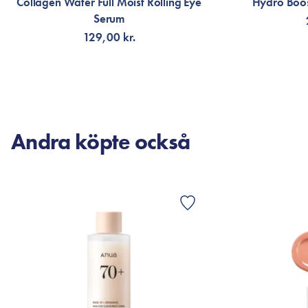
Collagen Water Full Moist Rolling Eye
Hydro Boos
Serum
129,00 kr.
LÄGG TILL KORGEN
LÄG
Andra köpte också