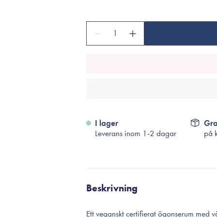
Tillbehör
Sminkborstar
1
Necessärer
Håraccessoarer
Rengöringsverktyg
Reseförpackninger
I lager
Gra
Leverans inom 1-2 dagar
på 
Beskrivning
Ett veganskt certifierat ögonserum med vä