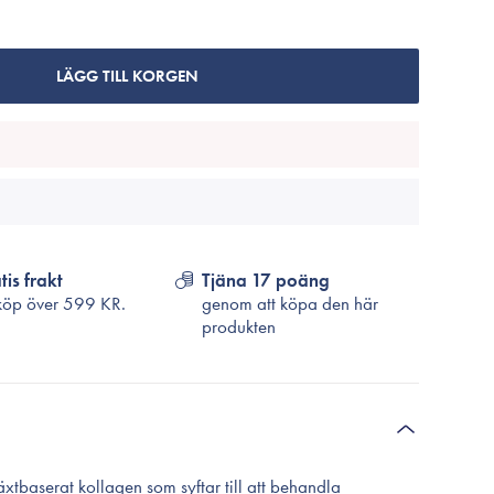
Cosrx
TirTir
Biodance
LÄGG TILL KORGEN
Medicube
VT Cosmetics
tis frakt
Tjäna 17 poäng
köp över
599 KR.
genom att köpa den här
produkten
xtbaserat kollagen som syftar till att behandla