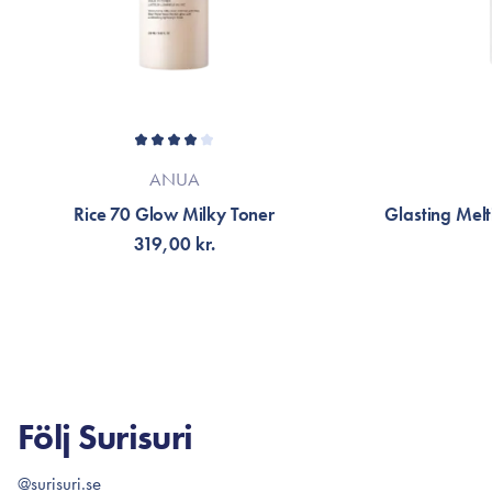
ANUA
Rice 70 Glow Milky Toner
Glasting Mel
319,00 kr.
LÄGG TILL KORGEN
F
Följ Surisuri
@surisuri.se