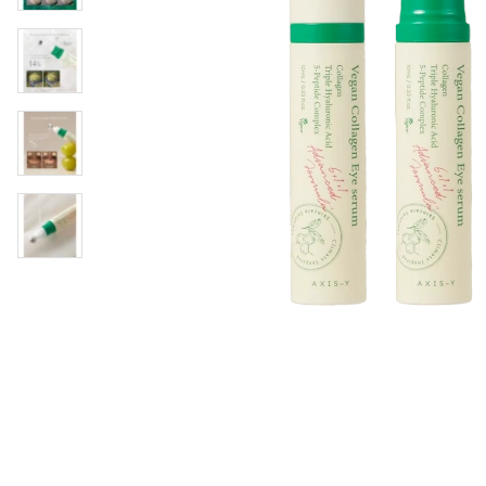
Läppar
Rosacea
Sheet mask
Naglar
Ögonvård
Ansiktskräm
Hår
Solskydd &
Schampo
solkräm
Balsam
Ansiktsmask
Treatment
Finnplåster
Hårstyling
Hårbottenvård