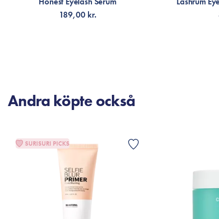
Honest Eyelash Serum
Lashrum Eye
189,00 kr.
LÄGG TILL KORGEN
LÄG
Andra köpte också
SURISURI PICKS