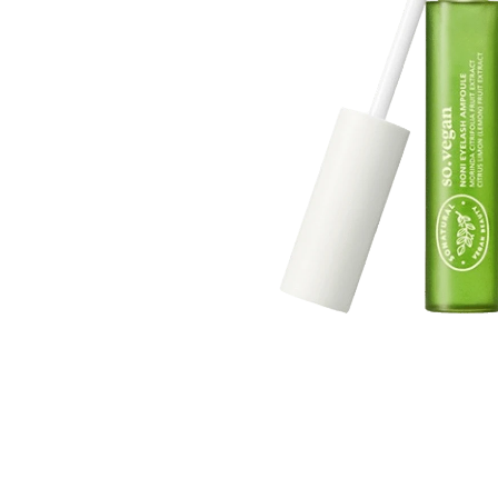
Läppar
Rosacea
Sheet mask
Naglar
Ögonvård
Ansiktskräm
Hår
Solskydd &
Schampo
solkräm
Balsam
Ansiktsmask
Treatment
Finnplåster
Hårstyling
Hårbottenvård