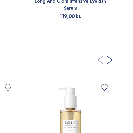
Long And Glam Intensive Eyelash
il den pris.
Serum
119,00 kr.
A FLER RECENSIONER
LÄGG TILL KORGEN