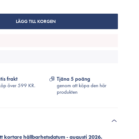
Cosrx
TirTir
Biodance
LÄGG TILL KORGEN
Medicube
VT Cosmetics
tis frakt
Tjäna 5 poäng
köp över
599 KR.
genom att köpa den här
produkten
t kortare hållbarhetsdatum - augusti 2026.