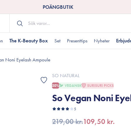
POÄNGBUTIK
en
The K-Beauty Box
Set
Presenttips
Nyheter
Erbju
an Noni Eyelash Ampoule
Kroppsvård
Shower gel
landad hudtyp
ogen hud
resenter under 350 kr
Torr hudtyp
Tilltäppta porer
Presenter under 800
SO NATURAL
Bodyscrub
50%
VEGANSK
SURISURI PICKS
Bodylotion
So Vegan Noni Eye
Kroppsolja
odnad
resentboxar
Uttorkard hud
Presentkort
Handvård
5
Fotvård
219,00 kr.
109,50 kr.