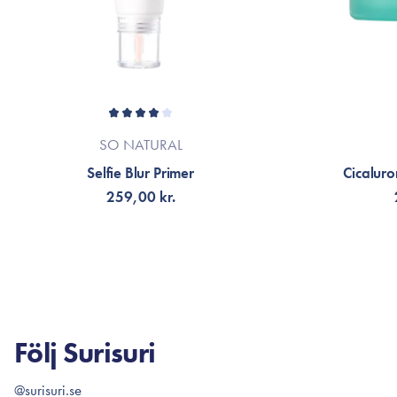
SO NATURAL
Selfie Blur Primer
Cicaluro
259,00 kr.
LÄGG TILL KORGEN
LÄG
Följ Surisuri
@surisuri.se