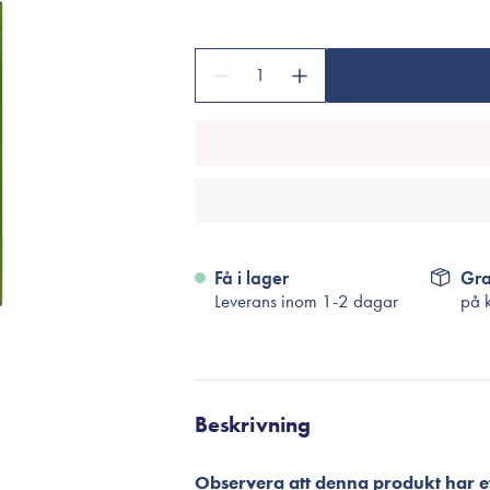
Tillbehör
Sminkborstar
1
Necessärer
Håraccessoarer
Rengöringsverktyg
Reseförpackninger
Få i lager
Gra
Leverans inom 1-2 dagar
på 
Beskrivning
Observera att denna produkt har et