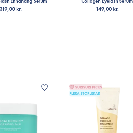
lash Enhancing Serum
Collagen Eyelash Serum
tykkere og mere fyldige. Virkelig et fund t
319,00 kr.
149,00 kr.
VIS
G TILL KORGEN
LÄGG TILL KORGEN
SURISURI PICKS
FLERA STORLEKAR