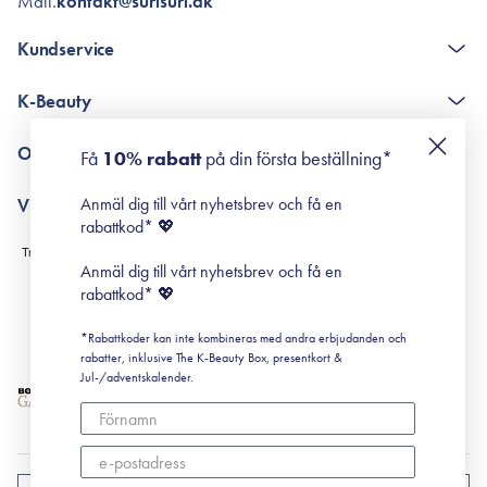
Mail.
kontakt@surisuri.dk
Kundservice
The K-Beauty Box - frågor och svar
K-Beauty
Poängshop - frågor och svar
Returneringer
De 10 stegen
Om Surisuri
Få
10% rabatt
på din första beställning*
Retinol för nybörjare
surisuri miniguide till rosacea
Min historia
Anmäl dig till vårt nyhetsbrev och få en
Villkor
Black Friday
rabattkod* 💖
Leverans & Retur
Köpvillkor
Anmäl dig till vårt nyhetsbrev och få en
Prenumerationsvillkor
rabattkod* 💖
Integritetspolicy
*Rabattkoder kan inte kombineras med andra erbjudanden och
Cookiepolicy
rabatter, inklusive The K-Beauty Box, presentkort &
Jul-/adventskalender.