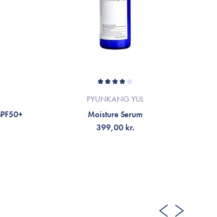
PYUNKANG YUL
 SPF50+
Moisture Serum
R
399,00 kr.
LÄGG TILL KORGEN