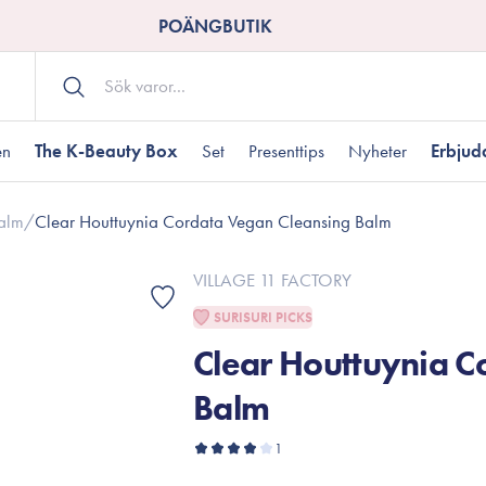
POÄNGBUTIK
en
The K-Beauty Box
Set
Presenttips
Nyheter
Erbju
alm
/
Clear Houttuynia Cordata Vegan Cleansing Balm
Kroppsvård
Shower gel
landad hudtyp
ogen hud
resenter under 350 kr
Torr hudtyp
Tilltäppta porer
Presenter under 800
VILLAGE 11 FACTORY
Bodyscrub
SURISURI PICKS
Bodylotion
Clear Houttuynia C
Kroppsolja
odnad
resentboxar
Uttorkard hud
Presentkort
Handvård
Balm
Fotvård
1