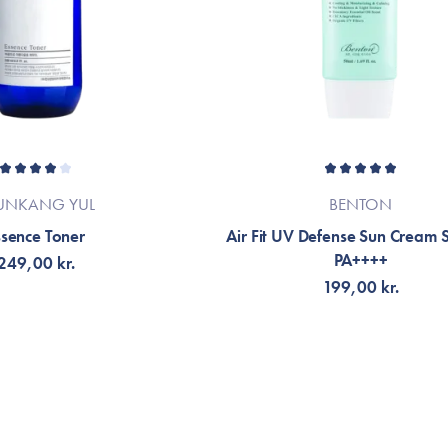
UNKANG YUL
BENTON
ssence Toner
Air Fit UV Defense Sun Cream
PA++++
249,00 kr.
199,00 kr.
ÄLJ VARIANT
LÄGG TILL KORGEN