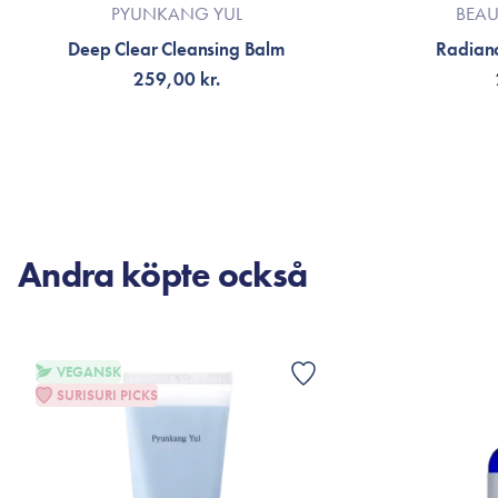
PYUNKANG YUL
BEAU
Deep Clear Cleansing Balm
Radianc
259,00 kr.
LÄGG TILL KORGEN
LÄG
Andra köpte också
VEGANSK
SURISURI PICKS