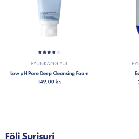
PYUNKANG YUL
PY
Low pH Pore Deep Cleansing Foam
E
149,00 kr.
FÅ AVISERING
V
Följ Surisuri