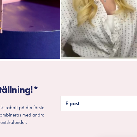
tällning!*
E-post
% rabatt på din första
 kombineras med andra
entskalender.