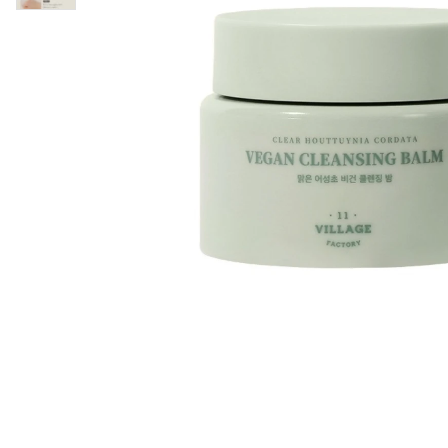
Läppar
Rosacea
Sheet mask
Naglar
Ögonvård
Ansiktskräm
Hår
Solskydd &
Schampo
solkräm
Balsam
Ansiktsmask
Treatment
Finnplåster
Hårstyling
Hårbottenvård