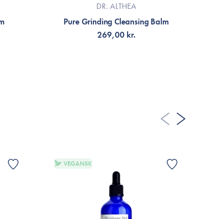
DR. ALTHEA
lm
Pure Grinding Cleansing Balm
269,00 kr.
LÄGG TILL KORGEN
VEGANSK