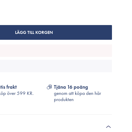
Cosrx
TirTir
Biodance
Medicube
LÄGG TILL KORGEN
VT Cosmetics
tis frakt
Tjäna 16 poäng
köp över
599 KR.
genom att köpa den här
produkten