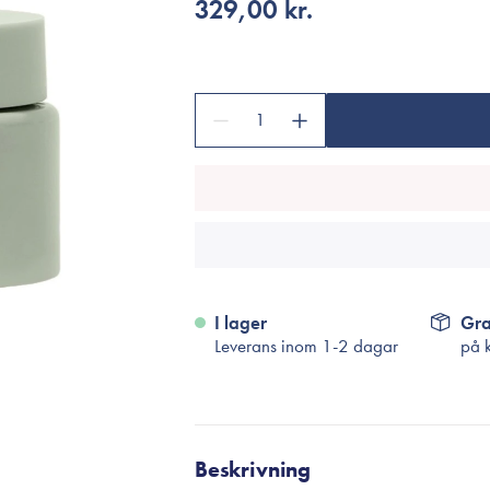
Tillbehör
329,00 kr.
Sminkborstar
Necessärer
Håraccessoarer
1
Rengöringsverktyg
Reseförpackninger
I lager
Gra
Leverans inom 1-2 dagar
på 
Beskrivning