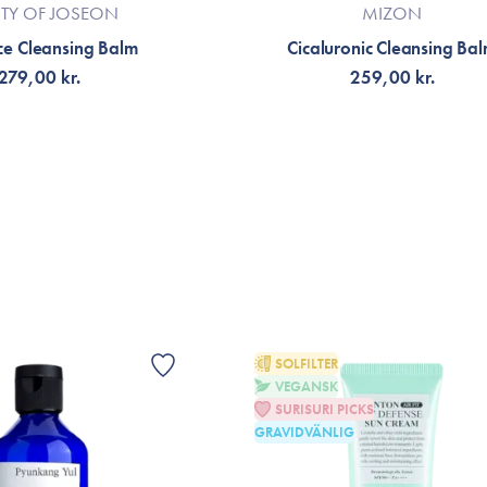
TY OF JOSEON
MIZON
e Cleansing Balm
Cicaluronic Cleansing Ba
279,00 kr.
259,00 kr.
G TILL KORGEN
LÄGG TILL KORGEN
SOLFILTER
VEGANSK
SURISURI PICKS
GRAVIDVÄNLIG