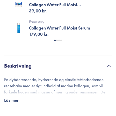
Collagen Water Full Moist
Cleansing Tissue
39,00 kr.
Farmstay
Collagen Water Full Moist Serum
179,00 kr.
Beskrivning
En dybderensende, hydrerende og elasticitetsforbedrende
rensebalm med et rigt indhold af marine kollagen, som vil
forkæle huden med masser af næring under rensningen. Den
bløde balm forvandles til en silkeagtig olie ved kontakt med
Läs mer
huden og omdannes til en mælkeagtig tekstur ved kontakt med
vand, som giver en dybderensende effekt. Med en sulfatfri