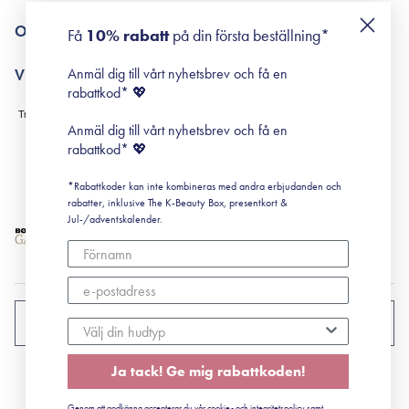
Returneringer
De 10 stegen
Om Surisuri
Få
10% rabatt
på din första beställning*
Retinol för nybörjare
surisuri miniguide till rosacea
Min historia
Anmäl dig till vårt nyhetsbrev och få en
Villkor
Black Friday
rabattkod* 💖
Leverans & Retur
Köpvillkor
Anmäl dig till vårt nyhetsbrev och få en
Prenumerationsvillkor
rabattkod* 💖
Integritetspolicy
*Rabattkoder kan inte kombineras med andra erbjudanden och
Cookiepolicy
rabatter, inklusive The K-Beauty Box, presentkort &
Jul-/adventskalender.
SVERIGE
Ja tack! Ge mig rabattkoden!
CVR: 41492252
Genom att godkänna accepterar du vår cookie- och integritetspolicy samt