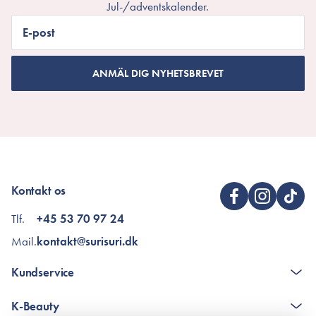
Jul-/adventskalender.
E-post
ANMÄL DIG NYHETSBREVET
Kontakt os
Tlf.
+45 53 70 97 24
Mail.
kontakt@surisuri.dk
Kundservice
The K-Beauty Box - frågor och svar
K-Beauty
Poängshop - frågor och svar