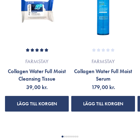
under rensning, som vil efterlade huden med en afbalanceret
Lämnar huden mjuk! (Jag har torr hy)
og fornyet følelse.
Fri for parabener, silikone, sulfater, udtørrende alkoholer og
Thea Bachmann
20. Feb 2025
mineralolie.
Velegnet til alle hudtyper.
Fjerner makeup og efter lader huden så blød
95 ml.
FARMSTAY
FARMSTAY
Collagen Water Full Moist
Collagen Water Full Moist
Cleansing Tissue
Serum
39,00 kr.
179,00 kr.
LÄGG TILL KORGEN
LÄGG TILL KORGEN