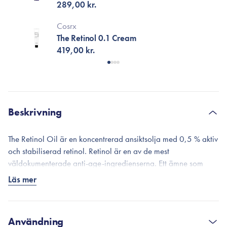
289,00 kr.
Cosrx
The Retinol 0.1 Cream
419,00 kr.
Beskrivning
The Retinol Oil är en koncentrerad ansiktsolja med 0,5 % aktiv
och stabiliserad retinol. Retinol är en av de mest
väldokumenterade anti-age-ingredienserna. Ett ämne som
minimerar linjer och rynkor samtidigt som det ökar hudens
Läs mer
vitalitet. Oljan kan användas av dig som redan är van vid
retinolprodukter, men även av dig som inte använt retinol
förut. Tänk bara på att retinol ska introduceras försiktigt – läs
Användning
mer under användning.