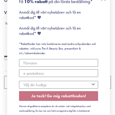
Om Surisuri
Få
10% rabatt
på din första beställning*
Retinol för nybörjare
surisuri miniguide till rosacea
Min historia
Anmäl dig till vårt nyhetsbrev och få en
Villkor
Black Friday
rabattkod* 💖
Leverans & Retur
Köpvillkor
Anmäl dig till vårt nyhetsbrev och få en
Prenumerationsvillkor
rabattkod* 💖
Integritetspolicy
*Rabattkoder kan inte kombineras med andra erbjudanden och
Cookiepolicy
rabatter, inklusive The K-Beauty Box, presentkort &
Jul-/adventskalender.
SVERIGE
Ja tack! Ge mig rabattkoden!
CVR: 41492252
Genom att godkänna accepterar du vår cookie- och integritetspolicy samt
© 2022 Surisuri ApS - Storstrømsvej 42, 6715 Esbjerg N
marknadsföring. Du kan när som helst avregistrera dig från nyhetsbrevet.