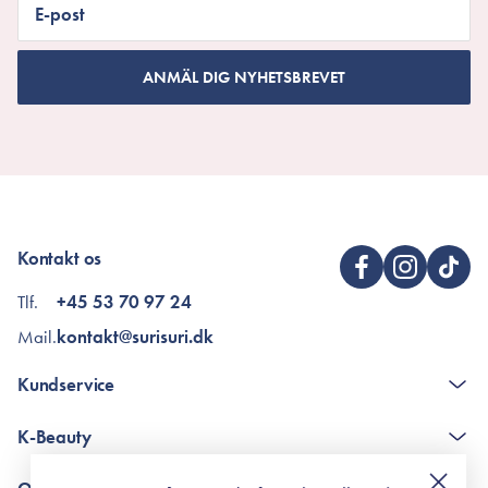
E-post
ANMÄL DIG NYHETSBREVET
Kontakt os
Tlf.
+45 53 70 97 24
Mail.
kontakt@surisuri.dk
Kundservice
The K-Beauty Box - frågor och svar
K-Beauty
Poängshop - frågor och svar
Returneringer
De 10 stegen