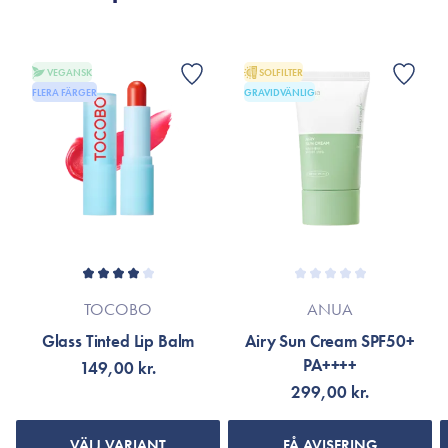
min) før man putter ansigtscreme på. Min hudtekstur og porer
er også udglattet markant efter lang tids brug, pga de
eksfolierende egenskaber. 10/10 anbefaling at indkoorporere
retinol i ens hudplejerutine!
VEGANSK
SOLFILTER
FLERA FÄRGER
GRAVIDVÄNLIG
VISA FLER RECENSIONER
TOCOBO
ANUA
Glass Tinted Lip Balm
Airy Sun Cream SPF50+
PA++++
149,00 kr.
299,00 kr.
VÄLJ VARIANT
FÅ AVISERING