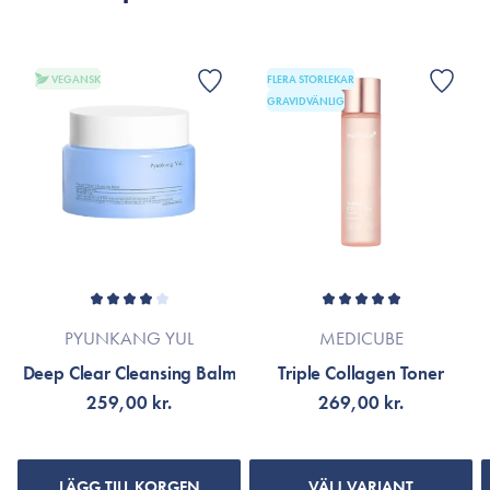
*Innehållsförteckningen kan komma att ändras eftersom
produkten kontinuerligt uppdateras för att bli ännu bättre.
VISA FLER RECENSIONER
Se produktens förpackning eller gå till varumärkets officiella
VEGANSK
FLERA STORLEKAR
webbplats.
GRAVIDVÄNLIG
PYUNKANG YUL
MEDICUBE
Deep Clear Cleansing Balm
Triple Collagen Toner
259,00 kr.
269,00 kr.
LÄGG TILL KORGEN
VÄLJ VARIANT