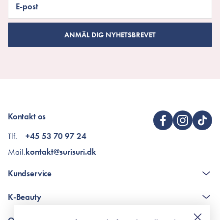
E-post
ANMÄL DIG NYHETSBREVET
Kontakt os
Tlf.
+45 53 70 97 24
Mail.
kontakt@surisuri.dk
Kundservice
The K-Beauty Box - frågor och svar
K-Beauty
Poängshop - frågor och svar
Returneringer
De 10 stegen