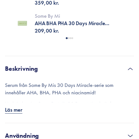
AC SOS Kit
359,00 kr.
Some By Mi
AHA BHA PHA 30 Days Miracle
Cleansing Bar
209,00 kr.
Beskrivning
Serum från Some By Mis 30 Days Miracle-serie som
innehåller AHA, BHA, PHA och niacinamid!
Hudvårdsserien Some By Mi's 30 Days Miracle är framtagen
Läs mer
för att avlägsna orenheter på bara 30 dagar.
AHA är effektivt på ytliga orenheter och motverkar torr och
flagande hud. BHA exfolierar porerna på djupet och tar bort
Användning
överflödig talg. PHA är fuktbevarande och minskar därför