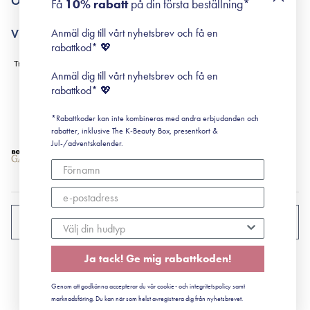
Om Surisuri
Få
10% rabatt
på din första beställning*
Retinol för nybörjare
surisuri miniguide till rosacea
Min historia
Anmäl dig till vårt nyhetsbrev och få en
Villkor
Black Friday
rabattkod* 💖
Leverans & Retur
Köpvillkor
Anmäl dig till vårt nyhetsbrev och få en
Prenumerationsvillkor
rabattkod* 💖
Integritetspolicy
*Rabattkoder kan inte kombineras med andra erbjudanden och
Cookiepolicy
rabatter, inklusive The K-Beauty Box, presentkort &
Jul-/adventskalender.
SVERIGE
Ja tack! Ge mig rabattkoden!
CVR: 41492252
Genom att godkänna accepterar du vår cookie- och integritetspolicy samt
© 2022 Surisuri ApS - Storstrømsvej 42, 6715 Esbjerg N
marknadsföring. Du kan när som helst avregistrera dig från nyhetsbrevet.