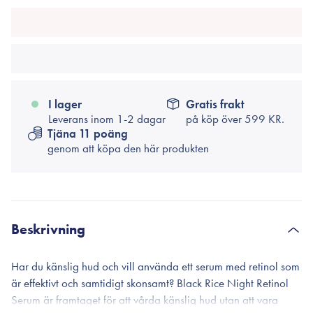
I lager
Gratis frakt
Leverans inom 1-2 dagar
på köp över
599 KR.
Tjäna 11 poäng
genom att köpa den här produkten
Beskrivning
Har du känslig hud och vill använda ett serum med retinol som
är effektivt och samtidigt skonsamt? Black Rice Night Retinol
Serum är framtaget för att vårda känslig hud utan att vara