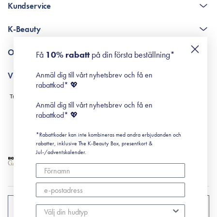
Kundservice
The K-Beauty Box - frågor och svar
K-Beauty
Poängshop - frågor och svar
Returneringer
De 10 stegen
Om Surisuri
Få
10% rabatt
på din första beställning*
Retinol för nybörjare
surisuri miniguide till rosacea
Min historia
Anmäl dig till vårt nyhetsbrev och få en
Villkor
Black Friday
rabattkod* 💖
Leverans & Retur
Köpvillkor
Anmäl dig till vårt nyhetsbrev och få en
Prenumerationsvillkor
rabattkod* 💖
Integritetspolicy
*Rabattkoder kan inte kombineras med andra erbjudanden och
Cookiepolicy
rabatter, inklusive The K-Beauty Box, presentkort &
Jul-/adventskalender.
SVERIGE