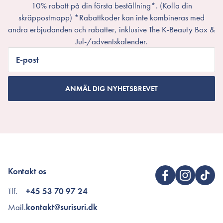
10% rabatt på din första beställning*. (Kolla din
skräppostmapp) *Rabattkoder kan inte kombineras med
andra erbjudanden och rabatter, inklusive The K-Beauty Box &
Jul-/adventskalender.
E-post
ANMÄL DIG NYHETSBREVET
Kontakt os
Tlf.
+45 53 70 97 24
Mail.
kontakt@surisuri.dk