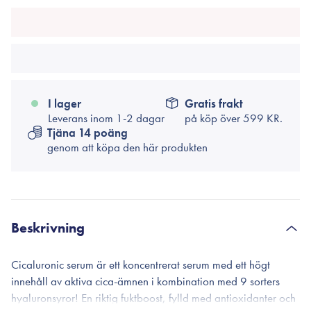
I lager
Gratis frakt
Leverans inom 1-2 dagar
på köp över
599 KR.
Tjäna 14 poäng
genom att köpa den här produkten
Beskrivning
Cicaluronic serum är ett koncentrerat serum med ett högt
innehåll av aktiva cica-ämnen i kombination med 9 sorters
hyaluronsyror! En riktig fuktboost, fylld med antioxidanter och