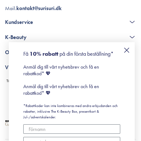
Mail.
kontakt@surisuri.dk
Kundservice
The K-Beauty Box - frågor och svar
K-Beauty
Poängshop - frågor och svar
Returneringer
De 10 stegen
Om Surisuri
Få
10% rabatt
på din första beställning*
Retinol för nybörjare
surisuri miniguide till rosacea
Min historia
Anmäl dig till vårt nyhetsbrev och få en
Villkor
Black Friday
rabattkod* 💖
Leverans & Retur
Köpvillkor
Anmäl dig till vårt nyhetsbrev och få en
Prenumerationsvillkor
rabattkod* 💖
Integritetspolicy
*Rabattkoder kan inte kombineras med andra erbjudanden och
Cookiepolicy
rabatter, inklusive The K-Beauty Box, presentkort &
Jul-/adventskalender.