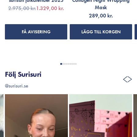
surisuri julkalender 2025
Collagen Night Wrapping
Mask
2.975,00 kr.
1.329,00 kr.
289,00 kr.
FÅ AVISERING
LÄGG TILL KORGEN
Följ Surisuri
@surisuri.se