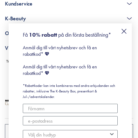
Kundservice
The K-Beauty Box - frågor och svar
K-Beauty
Poängshop - frågor och svar
Returneringer
De 10 stegen
Om Surisuri
Få
10% rabatt
på din första beställning*
Retinol för nybörjare
surisuri miniguide till rosacea
Min historia
Anmäl dig till vårt nyhetsbrev och få en
Villkor
Black Friday
rabattkod* 💖
Leverans & Retur
Köpvillkor
Anmäl dig till vårt nyhetsbrev och få en
Prenumerationsvillkor
rabattkod* 💖
Integritetspolicy
*Rabattkoder kan inte kombineras med andra erbjudanden och
Cookiepolicy
rabatter, inklusive The K-Beauty Box, presentkort &
Jul-/adventskalender.
SVERIGE