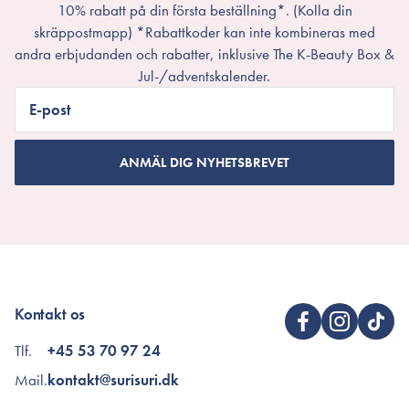
10% rabatt på din första beställning*. (Kolla din
skräppostmapp) *Rabattkoder kan inte kombineras med
andra erbjudanden och rabatter, inklusive The K-Beauty Box &
Jul-/adventskalender.
E-post
ANMÄL DIG NYHETSBREVET
Kontakt os
Tlf.
+45 53 70 97 24
Mail.
kontakt@surisuri.dk