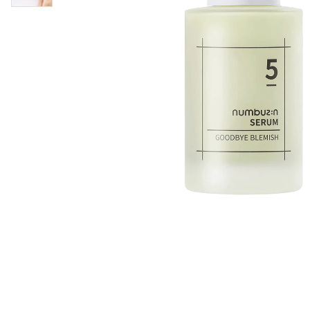
Läppar
Rosacea
Sheet mask
Naglar
Ögonvård
Ansiktskräm
Hår
Solskydd &
Schampo
solkräm
Balsam
Ansiktsmask
Treatment
Finnplåster
Hårstyling
Hårbottenvård