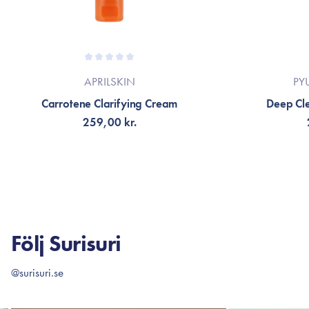
APRILSKIN
PY
Carrotene Clarifying Cream
Deep Cl
259,00 kr.
LÄGG TILL KORGEN
LÄG
Följ Surisuri
@surisuri.se