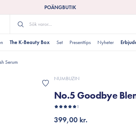
POÄNGBUTIK
en
The K-Beauty Box
Set
Presenttips
Nyheter
Erbju
sh Serum
Kroppsvård
Shower gel
landad hudtyp
ogen hud
resenter under 350 kr
Torr hudtyp
Tilltäppta porer
Presenter under 800
NUMBUZIN
Bodyscrub
No.5 Goodbye Ble
Bodylotion
Kroppsolja
odnad
resentboxar
1
Uttorkard hud
Presentkort
Handvård
399,00 kr.
Fotvård