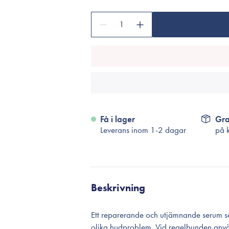
Tillbehör
Sminkborstar
1
Necessärer
Håraccessoarer
Rengöringsverktyg
Reseförpackninger
Få i lager
Gra
Leverans inom 1-2 dagar
på 
Beskrivning
Ett reparerande och utjämnande serum so
olika hudproblem. Vid regelbunden anvä