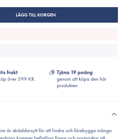
Cosrx
TirTir
LÄGG TILL KORGEN
Biodance
Medicube
VT Cosmetics
tis frakt
Tjäna 19 poäng
köp över
599 KR.
genom att köpa den här
produkten
m är skräddarsytt för att lindra och förebygga många
ndning kommer befintliga finnar och pormaskar att