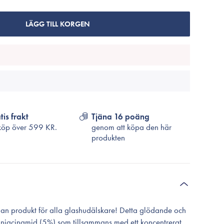
Cosrx
TirTir
LÄGG TILL KORGEN
Biodance
Medicube
VT Cosmetics
tis frakt
Tjäna 16 poäng
köp över
599 KR.
genom att köpa den här
produkten
n produkt för alla glashudälskare! Detta glödande och
n niacinamid (5%) som tillsammans med ett koncentrerat