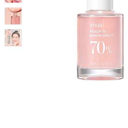
Läppar
Rosacea
Sheet mask
Naglar
Ögonvård
Ansiktskräm
Hår
Solskydd &
Schampo
solkräm
Balsam
Ansiktsmask
Treatment
Finnplåster
Hårstyling
Hårbottenvård