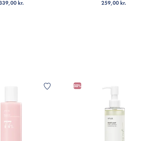
VIS
339,00 kr.
259,00 kr.
G TILL KORGEN
VÄLJ VARIANT
50%