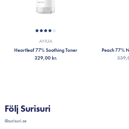
ANUA
Heartleaf 77% Soothing Toner
Peach 77% Ni
329,00 kr.
339,0
VÄLJ VARIANT
LÄG
Följ Surisuri
@surisuri.se