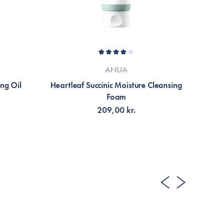
ANUA
ing Oil
Heartleaf Succinic Moisture Cleansing
He
Foam
209,00 kr.
LÄGG TILL KORGEN