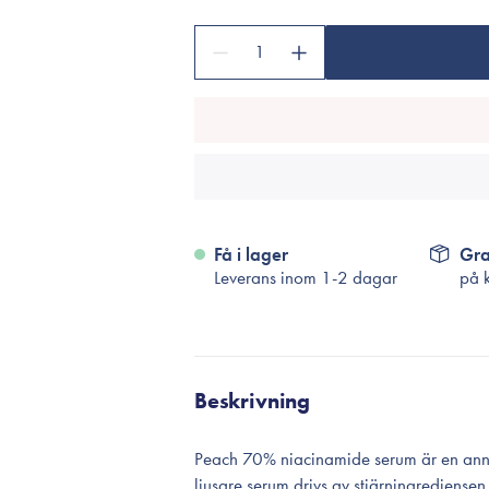
Tillbehör
Sminkborstar
1
Necessärer
Håraccessoarer
Rengöringsverktyg
Reseförpackninger
Få i lager
Gra
Leverans inom 1-2 dagar
på 
Beskrivning
Peach 70% niacinamide serum är en anna
ljusare serum drivs av stjärningrediense