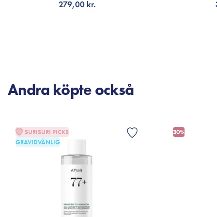
279,00 kr.
LÄGG TILL KORGEN
LÄG
Andra köpte också
SURISURI PICKS
30%
GRAVIDVÄNLIG