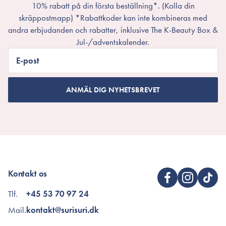
10% rabatt på din första beställning*. (Kolla din
skräppostmapp) *Rabattkoder kan inte kombineras med
andra erbjudanden och rabatter, inklusive The K-Beauty Box &
Jul-/adventskalender.
E-post
ANMÄL DIG NYHETSBREVET
Kontakt os
Tlf.
+45 53 70 97 24
Mail.
kontakt@surisuri.dk