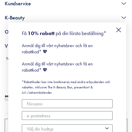
Kundservice
The K-Beauty Box - frågor och svar
K-Beauty
Poängshop - frågor och svar
Returneringer
De 10 stegen
Om Surisuri
Få
10% rabatt
på din första beställning*
Retinol för nybörjare
surisuri miniguide till rosacea
Min historia
Anmäl dig till vårt nyhetsbrev och få en
Villkor
Black Friday
rabattkod* 💖
Leverans & Retur
Köpvillkor
Anmäl dig till vårt nyhetsbrev och få en
Prenumerationsvillkor
rabattkod* 💖
Integritetspolicy
*Rabattkoder kan inte kombineras med andra erbjudanden och
Cookiepolicy
rabatter, inklusive The K-Beauty Box, presentkort &
Jul-/adventskalender.
SVERIGE