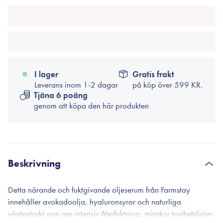
I lager
Gratis frakt
Leverans inom 1-2 dagar
på köp över
599 KR.
Tjäna 6 poäng
genom att köpa den här produkten
Beskrivning
Detta närande och fuktgivande oljeserum från Farmstay
innehåller avokadoolja, hyaluronsyror och naturliga
växtextrakt som ger intensiv återfuktning, minskar torrhetslinjer