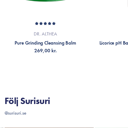
DR. ALTHEA
Pure Grinding Cleansing Balm
Licorice pH B
269,00 kr.
LÄGG TILL KORGEN
LÄG
Följ Surisuri
@surisuri.se