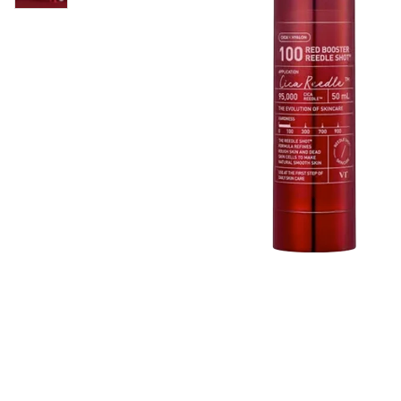
Läppar
Rosacea
Sheet mask
Naglar
Ögonvård
Ansiktskräm
Hår
Solskydd &
Schampo
solkräm
Balsam
Ansiktsmask
Treatment
Finnplåster
Hårstyling
Hårbottenvård