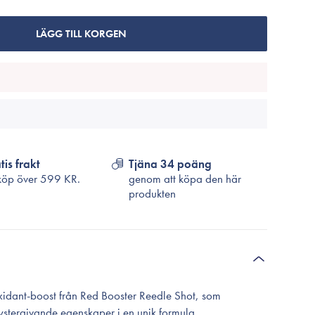
Cosrx
TirTir
LÄGG TILL KORGEN
Biodance
Medicube
VT Cosmetics
tis frakt
Tjäna 34 poäng
köp över
599 KR.
genom att köpa den här
produkten
oxidant-boost från Red Booster Reedle Shot, som
stergivande egenskaper i en unik formula.