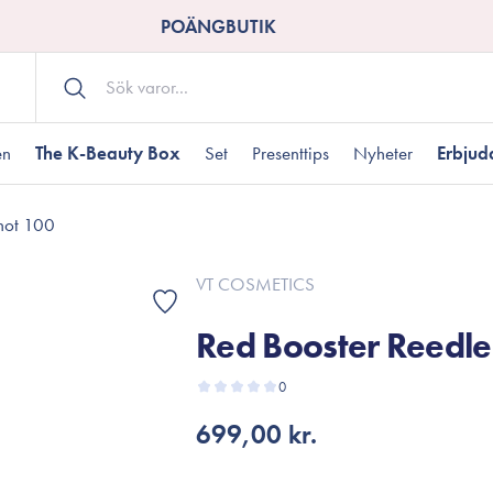
POÄNGBUTIK
en
The K-Beauty Box
Set
Presenttips
Nyheter
Erbju
hot 100
Kroppsvård
Shower gel
landad hudtyp
ogen hud
resenter under 350 kr
Torr hudtyp
Tilltäppta porer
Presenter under 800
VT COSMETICS
Bodyscrub
Red Booster Reedle
Bodylotion
Kroppsolja
odnad
resentboxar
0
Uttorkard hud
Presentkort
Handvård
699,00 kr.
Fotvård