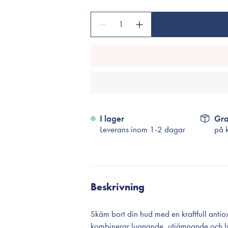
Tillbehör
Sminkborstar
1
Necessärer
Håraccessoarer
Rengöringsverktyg
Reseförpackninger
I lager
Gra
Leverans inom 1-2 dagar
på 
Beskrivning
Skäm bort din hud med en kraftfull anti
kombinerar lugnande, utjämnande och ly