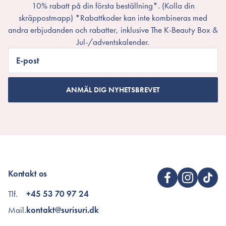
10% rabatt på din första beställning*. (Kolla din
skräppostmapp) *Rabattkoder kan inte kombineras med
andra erbjudanden och rabatter, inklusive The K-Beauty Box &
Jul-/adventskalender.
E-post
ANMÄL DIG NYHETSBREVET
Kontakt os
Tlf.
+45 53 70 97 24
Mail.
kontakt@surisuri.dk