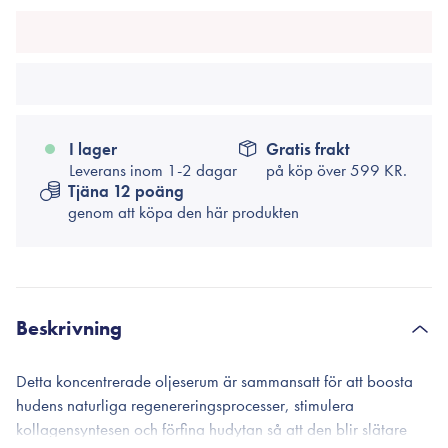
I lager
Gratis frakt
Leverans inom 1-2 dagar
på köp över
599 KR.
Tjäna 12 poäng
genom att köpa den här produkten
Beskrivning
Detta koncentrerade oljeserum är sammansatt för att boosta
hudens naturliga regenereringsprocesser, stimulera
kollagensyntesen och förfina hudytan så att den blir slätare