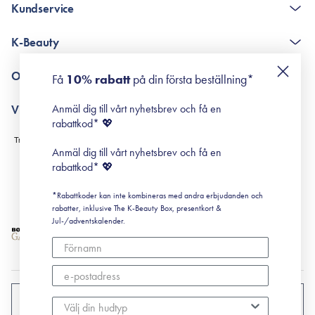
Kundservice
The K-Beauty Box - frågor och svar
K-Beauty
Poängshop - frågor och svar
Returneringer
De 10 stegen
Om Surisuri
Få
10% rabatt
på din första beställning*
Retinol för nybörjare
surisuri miniguide till rosacea
Min historia
Anmäl dig till vårt nyhetsbrev och få en
Villkor
Black Friday
rabattkod* 💖
Leverans & Retur
Köpvillkor
Anmäl dig till vårt nyhetsbrev och få en
Prenumerationsvillkor
rabattkod* 💖
Integritetspolicy
*Rabattkoder kan inte kombineras med andra erbjudanden och
Cookiepolicy
rabatter, inklusive The K-Beauty Box, presentkort &
Jul-/adventskalender.
SVERIGE