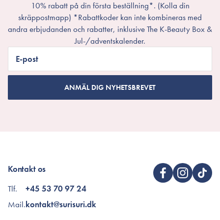
10% rabatt på din första beställning*. (Kolla din
skräppostmapp) *Rabattkoder kan inte kombineras med
andra erbjudanden och rabatter, inklusive The K-Beauty Box &
Jul-/adventskalender.
E-post
ANMÄL DIG NYHETSBREVET
Kontakt os
Tlf.
+45 53 70 97 24
Mail.
kontakt@surisuri.dk