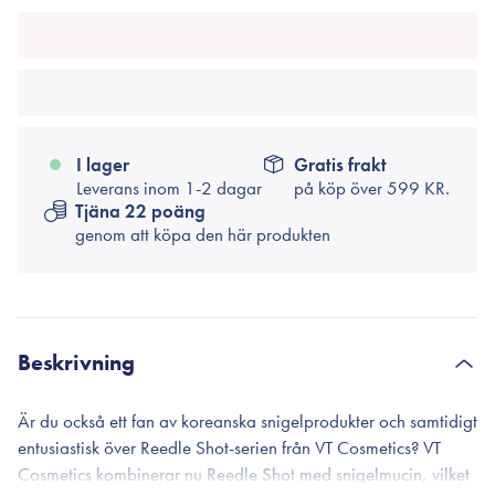
I lager
Gratis frakt
Leverans inom 1-2 dagar
på köp över
599 KR.
Tjäna 22 poäng
genom att köpa den här produkten
Beskrivning
Är du också ett fan av koreanska snigelprodukter och samtidigt
entusiastisk över Reedle Shot-serien från VT Cosmetics? VT
Cosmetics kombinerar nu Reedle Shot med snigelmucin, vilket