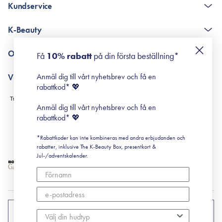
Kundservice
The K-Beauty Box - frågor och svar
K-Beauty
Poängshop - frågor och svar
Returneringer
De 10 stegen
Om Surisuri
Få
10% rabatt
på din första beställning*
Retinol för nybörjare
surisuri miniguide till rosacea
Min historia
Anmäl dig till vårt nyhetsbrev och få en
Villkor
Black Friday
rabattkod* 💖
Leverans & Retur
Köpvillkor
Anmäl dig till vårt nyhetsbrev och få en
Prenumerationsvillkor
rabattkod* 💖
Integritetspolicy
*Rabattkoder kan inte kombineras med andra erbjudanden och
Cookiepolicy
rabatter, inklusive The K-Beauty Box, presentkort &
Jul-/adventskalender.
SVERIGE