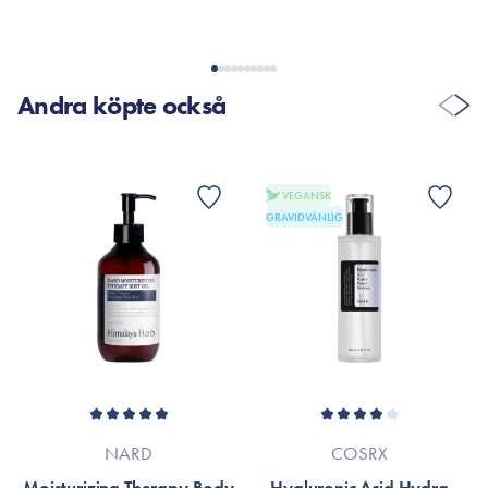
Andra köpte också
VEGANSK
GRAVIDVÄNLIG
NARD
COSRX