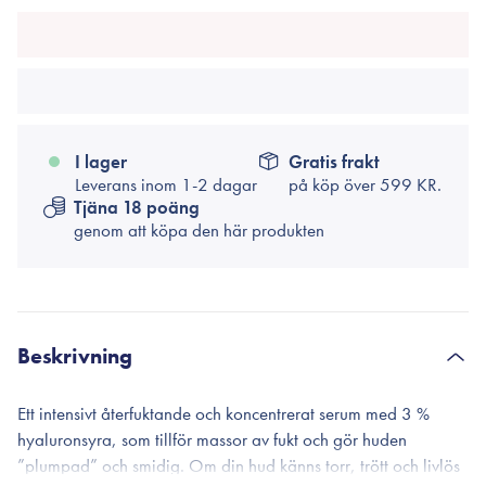
I lager
Gratis frakt
Leverans inom 1-2 dagar
på köp över
599 KR.
Tjäna 18 poäng
genom att köpa den här produkten
Beskrivning
Ett intensivt återfuktande och koncentrerat serum med 3 %
hyaluronsyra, som tillför massor av fukt och gör huden
”plumpad” och smidig. Om din hud känns torr, trött och livlös