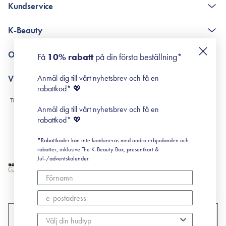
Kundservice
The K-Beauty Box - frågor och svar
K-Beauty
Poängshop - frågor och svar
Returneringer
De 10 stegen
Om Surisuri
Få
10% rabatt
på din första beställning*
Retinol för nybörjare
surisuri miniguide till rosacea
Min historia
Anmäl dig till vårt nyhetsbrev och få en
Villkor
Black Friday
rabattkod* 💖
Leverans & Retur
Köpvillkor
Anmäl dig till vårt nyhetsbrev och få en
Prenumerationsvillkor
rabattkod* 💖
Integritetspolicy
*Rabattkoder kan inte kombineras med andra erbjudanden och
Cookiepolicy
rabatter, inklusive The K-Beauty Box, presentkort &
Jul-/adventskalender.
SVERIGE