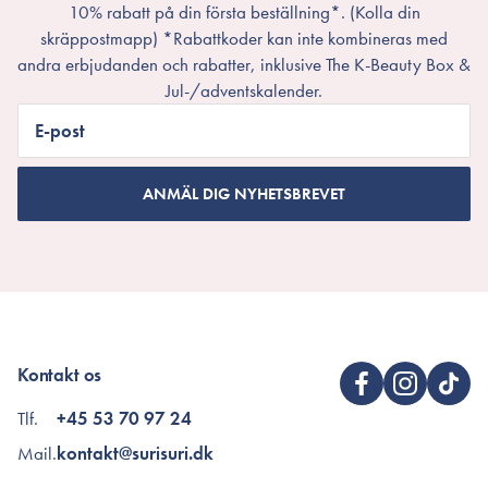
10% rabatt på din första beställning*. (Kolla din
skräppostmapp) *Rabattkoder kan inte kombineras med
andra erbjudanden och rabatter, inklusive The K-Beauty Box &
Jul-/adventskalender.
E-post
ANMÄL DIG NYHETSBREVET
Kontakt os
Tlf.
+45 53 70 97 24
Mail.
kontakt@surisuri.dk