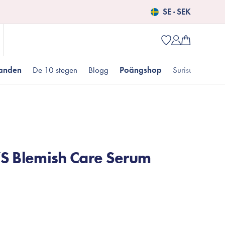
SE · SEK
danden
De 10 stegen
Blogg
Poängshop
Surisuri picks
Populära produkter
 kr
Fet hudtyp
Pigmentering
Presenter till henne
Nyheter
YS Blemish Care Serum
Erbjudanden just nu
Fungal acne
Populära brands
Mizon