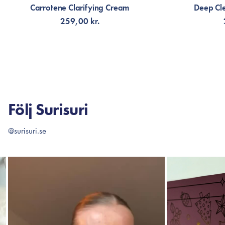
Carrotene Clarifying Cream
Deep Cl
259,00 kr.
LÄGG TILL KORGEN
LÄG
Följ Surisuri
@surisuri.se