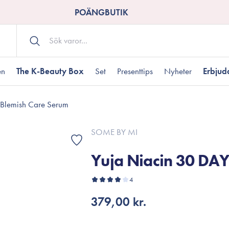
POÄNGBUTIK
en
The K-Beauty Box
Set
Presenttips
Nyheter
Erbju
 Blemish Care Serum
Kroppsvård
Shower gel
landad hudtyp
ogen hud
resenter under 350 kr
Torr hudtyp
Tilltäppta porer
Presenter under 800
SOME BY MI
Bodyscrub
Yuja Niacin 30 DA
Bodylotion
Kroppsolja
odnad
resentboxar
4
Uttorkard hud
Presentkort
Handvård
379,00 kr.
Fotvård