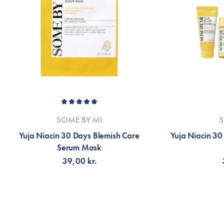
SOME BY MI
S
Yuja Niacin 30 Days Blemish Care
Yuja Niacin 30
Serum Mask
39,00 kr.
LÄGG TILL KORGEN
F