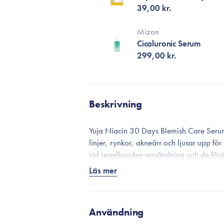
39,00 kr.
Mizon
Cicaluronic Serum
299,00 kr.
Beskrivning
Yuja Niacin 30 Days Blemish Care Serum 
linjer, rynkor, akneärr och ljusar upp för
vid regelbunden användning och de först
Huden ser slätare och jämnare ut och får e
Läs mer
Yuja Niacin 30 Days Blemish Care Serum
citrusfrukt som är laddad med C-vitamin 
Innehåller även 5 % niacinamid, som til
Användning
som förstärker serumets verkan och effekt