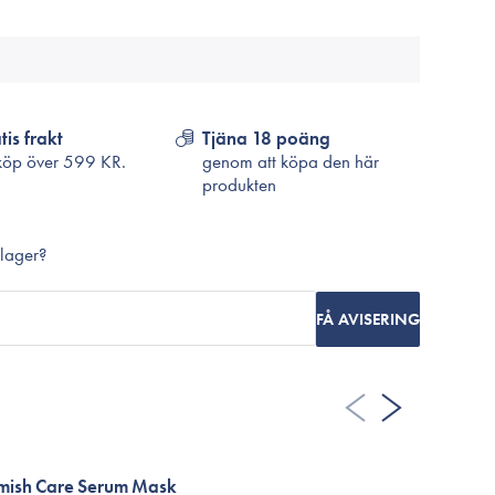
Cosrx
TirTir
Biodance
Medicube
VT Cosmetics
tis frakt
Tjäna 18 poäng
köp över
599 KR.
genom att köpa den här
produkten
 lager?
FÅ AVISERING
emish Care Serum Mask