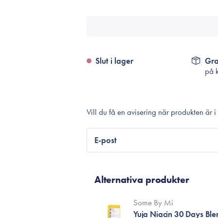
Tillbehör
Sminkborstar
Necessärer
Håraccessoarer
Slut i lager
Gra
Rengöringsverktyg
på 
Reseförpackninger
Vill du få en avisering när produkten är i
E-post
Alternativa produkter
Some By Mi
Yuja Niacin 30 Days Bl