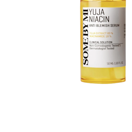
Läppar
Rosacea
Sheet mask
Naglar
Ögonvård
Ansiktskräm
Hår
Solskydd &
Schampo
solkräm
Balsam
Ansiktsmask
Treatment
Finnplåster
Hårstyling
Hårbottenvård