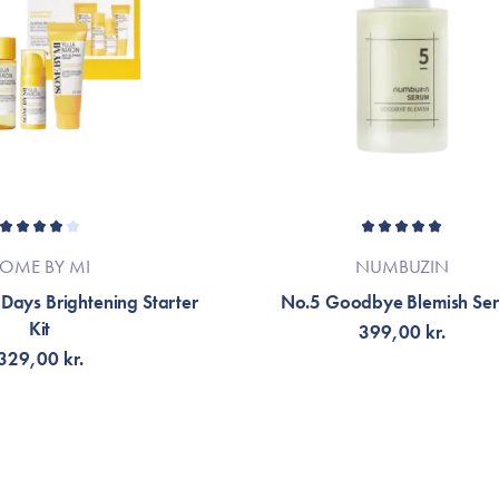
Mozhgan
Jeg fik under graviditeten nogle virkeli
var ked af. Med Blemish care serum sam
pigmenter blevet utydelige/mildere, og tv
med tiden da dette produkt(er) har gjort 
Kikki Nielsen
OME BY MI
NUMBUZIN
 Days Brightening Starter
No.5 Goodbye Blemish Se
Kit
399,00 kr.
En rigtig let lækker serum, som huden ba
329,00 kr.
men uden den føles klistret eller fedtet. 
ikke er til hudpleje med duft, så er denne
rent.
Å AVISERING
LÄGG TILL KORGEN