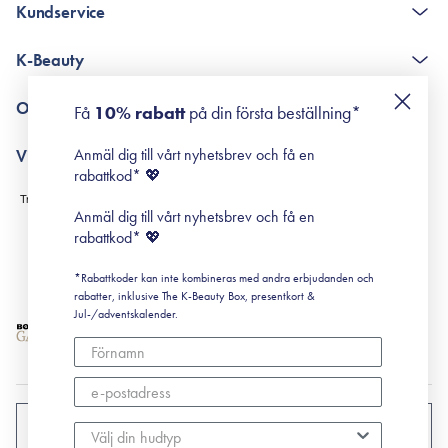
Kundservice
The K-Beauty Box - frågor och svar
K-Beauty
Poängshop - frågor och svar
Returneringer
De 10 stegen
Om Surisuri
Få
10% rabatt
på din första beställning*
Retinol för nybörjare
surisuri miniguide till rosacea
Min historia
Anmäl dig till vårt nyhetsbrev och få en
Villkor
Black Friday
rabattkod* 💖
Leverans & Retur
Köpvillkor
Anmäl dig till vårt nyhetsbrev och få en
Prenumerationsvillkor
rabattkod* 💖
Integritetspolicy
*Rabattkoder kan inte kombineras med andra erbjudanden och
Cookiepolicy
rabatter, inklusive The K-Beauty Box, presentkort &
Jul-/adventskalender.
SVERIGE