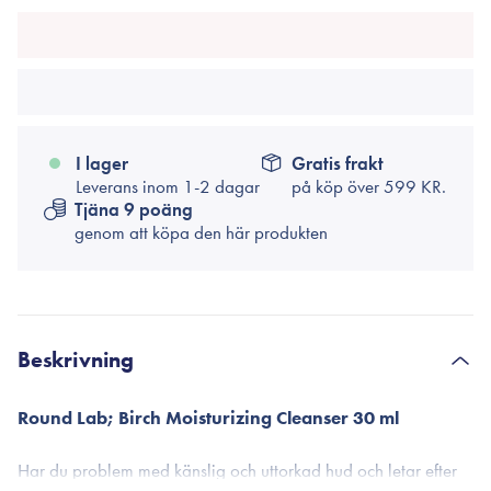
I lager
Gratis frakt
Leverans inom 1-2 dagar
på köp över
599 KR.
Tjäna 9 poäng
genom att köpa den här produkten
Beskrivning
Round Lab; Birch Moisturizing Cleanser 30 ml
Har du problem med känslig och uttorkad hud och letar efter