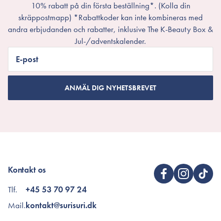
10% rabatt på din första beställning*. (Kolla din
skräppostmapp) *Rabattkoder kan inte kombineras med
andra erbjudanden och rabatter, inklusive The K-Beauty Box &
Jul-/adventskalender.
E-post
ANMÄL DIG NYHETSBREVET
Kontakt os
Tlf.
+45 53 70 97 24
Mail.
kontakt@surisuri.dk