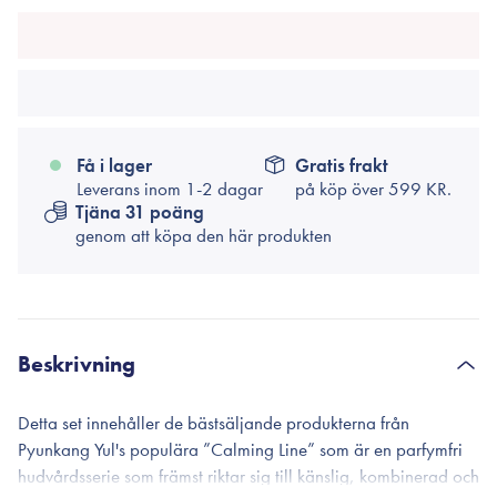
Få i lager
Gratis frakt
Leverans inom 1-2 dagar
på köp över
599 KR.
Tjäna 31 poäng
genom att köpa den här produkten
Beskrivning
Detta set innehåller de bästsäljande produkterna från
Pyunkang Yul's populära ”Calming Line” som är en parfymfri
hudvårdsserie som främst riktar sig till känslig, kombinerad och