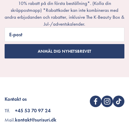
10% rabatt på din första beställning*. (Kolla din
skräppostmapp) *Rabattkoder kan inte kombineras med
andra erbjudanden och rabatter, inklusive The K-Beauty Box &
Jul-/adventskalender.
E-post
ANMÄL DIG NYHETSBREVET
Kontakt os
Tlf.
+45 53 70 97 24
Mail.
kontakt@surisuri.dk