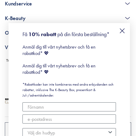
Kundservice
The K-Beauty Box - frågor och svar
K-Beauty
Poängshop - frågor och svar
Returneringer
De 10 stegen
Om Surisuri
Få
10% rabatt
på din första beställning*
Retinol för nybörjare
surisuri miniguide till rosacea
Min historia
Anmäl dig till vårt nyhetsbrev och få en
Villkor
Black Friday
rabattkod* 💖
Leverans & Retur
Köpvillkor
Anmäl dig till vårt nyhetsbrev och få en
Prenumerationsvillkor
rabattkod* 💖
Integritetspolicy
*Rabattkoder kan inte kombineras med andra erbjudanden och
Cookiepolicy
rabatter, inklusive The K-Beauty Box, presentkort &
Jul-/adventskalender.
SVERIGE