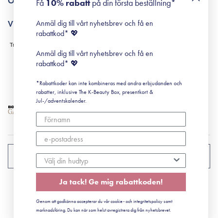
Om Surisuri
Få
10% rabatt
på din första beställning*
Retinol för nybörjare
surisuri miniguide till rosacea
Min historia
Anmäl dig till vårt nyhetsbrev och få en
Villkor
Black Friday
rabattkod* 💖
Leverans & Retur
Köpvillkor
Anmäl dig till vårt nyhetsbrev och få en
Prenumerationsvillkor
rabattkod* 💖
Integritetspolicy
*Rabattkoder kan inte kombineras med andra erbjudanden och
Cookiepolicy
rabatter, inklusive The K-Beauty Box, presentkort &
Jul-/adventskalender.
SVERIGE
Ja tack! Ge mig rabattkoden!
CVR: 41492252
Genom att godkänna accepterar du vår cookie- och integritetspolicy samt
© 2022 Surisuri ApS - Storstrømsvej 42, 6715 Esbjerg N
marknadsföring. Du kan när som helst avregistrera dig från nyhetsbrevet.