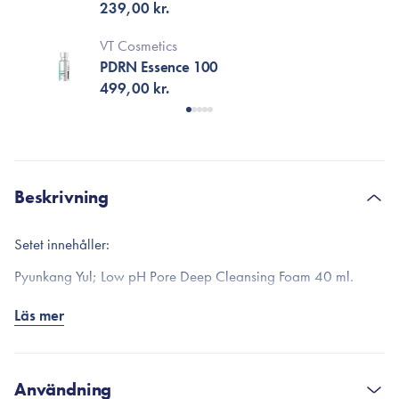
239,00 kr.
VT Cosmetics
PDRN Essence 100
499,00 kr.
Beskrivning
Setet innehåller:
Pyunkang Yul; Low pH Pore Deep Cleansing Foam 40 ml.
Ett skonsamt men mycket effektivt rengöringsskum som
Läs mer
noggrant rengör huden från döda hudceller, smink och
orenheter för att motverka tilltäppta porer. Tillsatt naturlig AHA
för att skonsamt exfoliera din hud och lämna en slät och mjuk
Användning
yta. Innehåller också en blandning av lugnande extrakt från