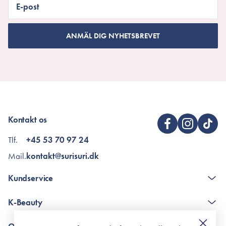
E-post
ANMÄL DIG NYHETSBREVET
Kontakt os
Tlf.
+45 53 70 97 24
Mail.
kontakt@surisuri.dk
Kundservice
The K-Beauty Box - frågor och svar
K-Beauty
Poängshop - frågor och svar
Returneringer
De 10 stegen