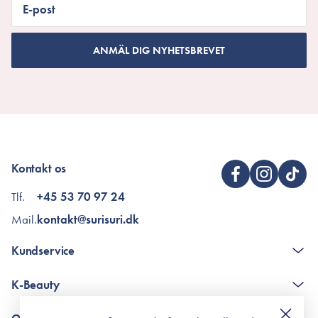
E-post
ANMÄL DIG NYHETSBREVET
Kontakt os
Tlf.
+45 53 70 97 24
Mail.
kontakt@surisuri.dk
Kundservice
The K-Beauty Box - frågor och svar
K-Beauty
Poängshop - frågor och svar
Returneringer
De 10 stegen