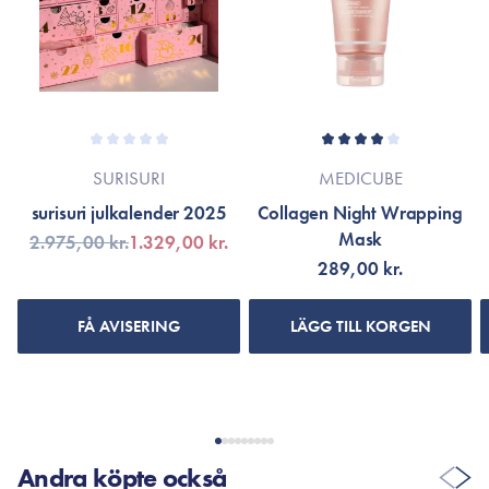
Begränsat antal – denna presentbox är framtagen i ett
begränsat antal till Mors Dag, så när den är slut är den slut.
Ge henne en gåva som känns lika speciell som hon är 💖
SURISURI
MEDICUBE
surisuri julkalender 2025
Collagen Night Wrapping
Mask
2.975,00 kr.
1.329,00 kr.
289,00 kr.
FÅ AVISERING
LÄGG TILL KORGEN
Andra köpte också