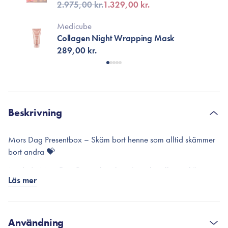
2.975,00 kr.
1.329,00 kr.
Medicube
Collagen Night Wrapping Mask
289,00 kr.
Beskrivning
Mors Dag Presentbox – Skäm bort henne som alltid skämmer
bort andra 💝
Med vår Mors Dag Presentbox har vi samlat allt som känns
Läs mer
som en paus, en stunds avkoppling och lite extra selfcare i en
hektisk vardag 💕 Boxen är noggrant sammansatt med flera
favoriter – perfekt till din mamma.
Användning
Detta ingår i boxen: