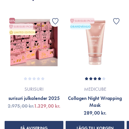
55%
SURISURI PICKS
SURISURI PICKS
GRAVIDVÄNLIG
LIMITED EDITION
SURISURI
MEDICUBE
surisuri julkalender 2025
Collagen Night Wrapping
Mask
2.975,00 kr.
1.329,00 kr.
289,00 kr.
FÅ AVISERING
LÄGG TILL KORGEN