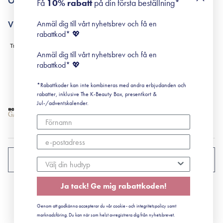
Om Surisuri
Få
10% rabatt
på din första beställning*
Retinol för nybörjare
surisuri miniguide till rosacea
Min historia
Anmäl dig till vårt nyhetsbrev och få en
Villkor
Black Friday
rabattkod* 💖
Leverans & Retur
Köpvillkor
Anmäl dig till vårt nyhetsbrev och få en
Prenumerationsvillkor
rabattkod* 💖
Integritetspolicy
*Rabattkoder kan inte kombineras med andra erbjudanden och
Cookiepolicy
rabatter, inklusive The K-Beauty Box, presentkort &
Jul-/adventskalender.
SVERIGE
Ja tack! Ge mig rabattkoden!
CVR: 41492252
Genom att godkänna accepterar du vår cookie- och integritetspolicy samt
© 2022 Surisuri ApS - Storstrømsvej 42, 6715 Esbjerg N
marknadsföring. Du kan när som helst avregistrera dig från nyhetsbrevet.