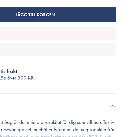
Cosrx
TirTir
LÄGG TILL KORGEN
Biodance
Medicube
VT Cosmetics
tis frakt
köp över
599 KR.
 Bag är det ultimata resekitet för dig som vill ha effektiv
esevänliga set innehåller fyra mini-deluxeprodukter från
 berikade med laxextrakt (salmon peptides/PDRN) och