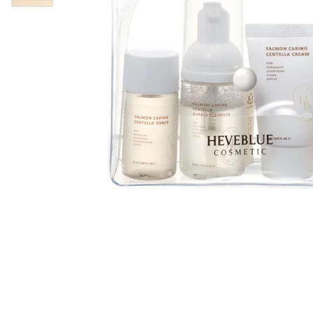
Läppar
Rosacea
Sheet mask
Naglar
Ögonvård
Ansiktskräm
Hår
Solskydd &
Schampo
solkräm
Balsam
Ansiktsmask
Treatment
Finnplåster
Hårstyling
Hårbottenvård