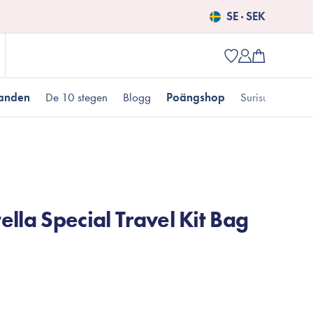
SE · SEK
danden
De 10 stegen
Blogg
Poängshop
Surisuri picks
Populära produkter
 kr
Fet hudtyp
Pigmentering
Presenter till henne
Nyheter
lla Special Travel Kit Bag
Erbjudanden just nu
Fungal acne
Populära brands
Mizon