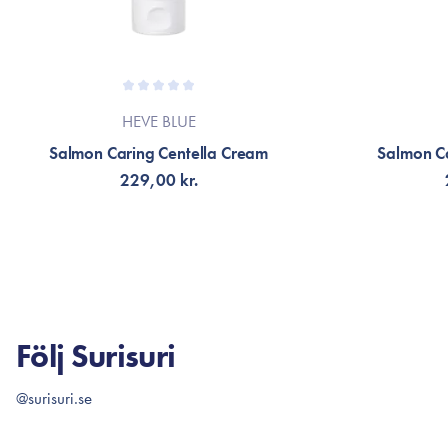
HEVE BLUE
Salmon Caring Centella Cream
Salmon Ca
229,00 kr.
LÄGG TILL KORGEN
LÄG
Följ Surisuri
@surisuri.se