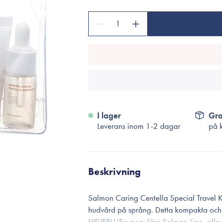
Tillbehör
Sminkborstar
1
Necessärer
Håraccessoarer
Rengöringsverktyg
Reseförpackninger
I lager
Gra
Leverans inom 1-2 dagar
på 
Beskrivning
Salmon Caring Centella Special Travel Kit
hudvård på språng. Detta kompakta och r
HEVEBLUE:s populära Salmon Line, alla