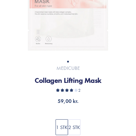
MEDICUBE
Collagen Lifting Mask
2
59,00 kr.
1 STK
2 STK