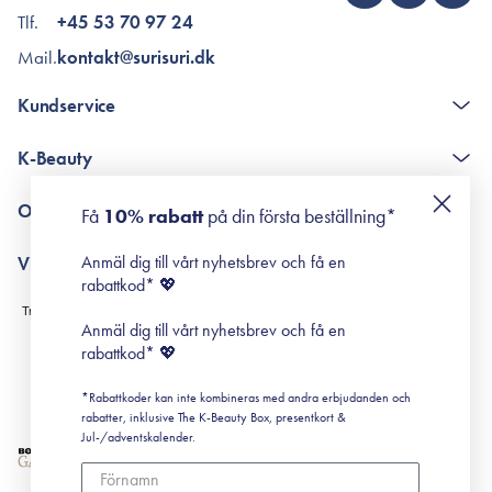
Tlf.
+45 53 70 97 24
Mail.
kontakt@surisuri.dk
Kundservice
The K-Beauty Box - frågor och svar
K-Beauty
Poängshop - frågor och svar
Returneringer
De 10 stegen
Om Surisuri
Få
10% rabatt
på din första beställning*
Retinol för nybörjare
surisuri miniguide till rosacea
Min historia
Anmäl dig till vårt nyhetsbrev och få en
Villkor
Black Friday
rabattkod* 💖
Leverans & Retur
Köpvillkor
Anmäl dig till vårt nyhetsbrev och få en
Prenumerationsvillkor
rabattkod* 💖
Integritetspolicy
*Rabattkoder kan inte kombineras med andra erbjudanden och
Cookiepolicy
rabatter, inklusive The K-Beauty Box, presentkort &
Jul-/adventskalender.