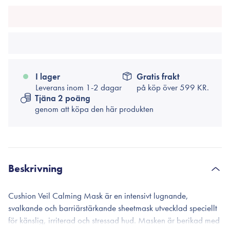
I lager
Gratis frakt
Leverans inom 1-2 dagar
på köp över
599 KR.
Tjäna 2 poäng
genom att köpa den här produkten
Beskrivning
Cushion Veil Calming Mask är en intensivt lugnande,
svalkande och barriärstärkande sheetmask utvecklad speciellt
för känslig, irriterad och stressad hud. Masken är berikad med