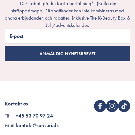
10% rabatt på din första beställning*. (Kolla din
skräppostmapp) *Rabattkoder kan inte kombineras med
andra erbjudanden och rabatter, inklusive The K-Beauty Box &
Jul-/adventskalender.
E-post
ANMÄL DIG NYHETSBREVET
Kontakt os
Tlf.
+45 53 70 97 24
Mail.
kontakt@surisuri.dk