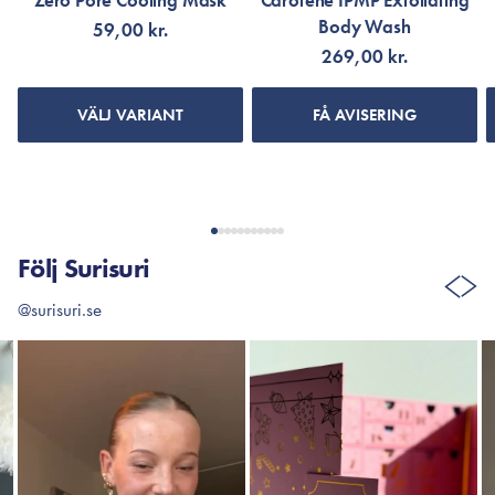
Zero Pore Cooling Mask
Carotene IPMP Exfoliating
Body Wash
59,00 kr.
269,00 kr.
VÄLJ VARIANT
FÅ AVISERING
Följ Surisuri
@surisuri.se