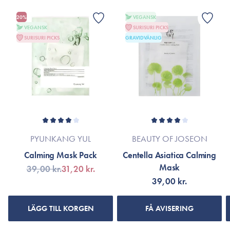
Fri från parabener, silikoner, sulfater, uttorkande alkoholer,
produktförpackningen eller till varumärkets officiella hemsida.
mineralolja och parfym.
20%
VEGANSK
VEGANSK
SURISURI PICKS
Rekommenderas för känslig hud.
SURISURI PICKS
GRAVIDVÄNLIG
1 sheetmask.
PYUNKANG YUL
BEAUTY OF JOSEON
Calming Mask Pack
Centella Asiatica Calming
Mask
39,00 kr.
31,20 kr.
39,00 kr.
LÄGG TILL KORGEN
FÅ AVISERING