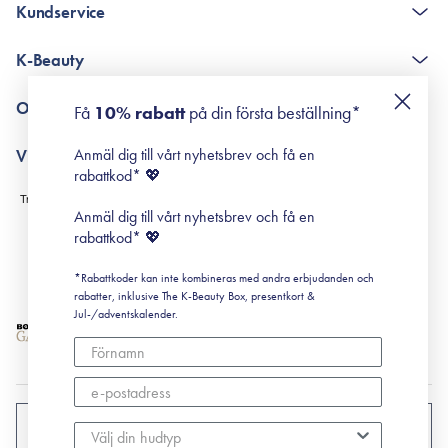
Kundservice
The K-Beauty Box - frågor och svar
K-Beauty
Poängshop - frågor och svar
Returneringer
De 10 stegen
Om Surisuri
Få
10% rabatt
på din första beställning*
Retinol för nybörjare
surisuri miniguide till rosacea
Min historia
Anmäl dig till vårt nyhetsbrev och få en
Villkor
Black Friday
rabattkod* 💖
Leverans & Retur
Köpvillkor
Anmäl dig till vårt nyhetsbrev och få en
Prenumerationsvillkor
rabattkod* 💖
Integritetspolicy
*Rabattkoder kan inte kombineras med andra erbjudanden och
Cookiepolicy
rabatter, inklusive The K-Beauty Box, presentkort &
Jul-/adventskalender.
SVERIGE