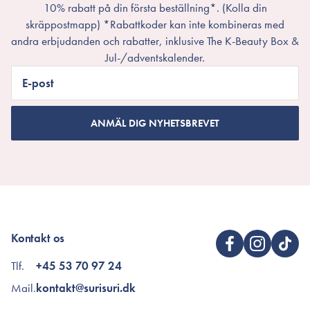
10% rabatt på din första beställning*. (Kolla din
skräppostmapp) *Rabattkoder kan inte kombineras med
andra erbjudanden och rabatter, inklusive The K-Beauty Box &
Jul-/adventskalender.
E-post
ANMÄL DIG NYHETSBREVET
Kontakt os
Tlf.
+45 53 70 97 24
Mail.
kontakt@surisuri.dk