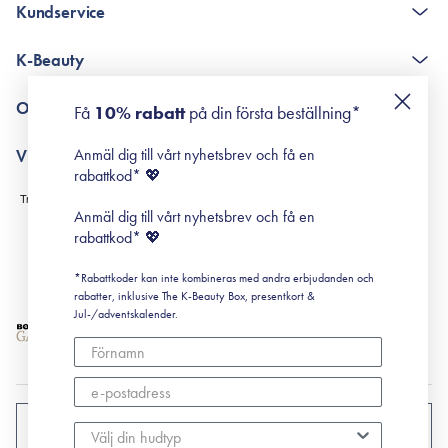
Kundservice
The K-Beauty Box - frågor och svar
K-Beauty
Poängshop - frågor och svar
Returneringer
De 10 stegen
Om Surisuri
Få
10% rabatt
på din första beställning*
Retinol för nybörjare
surisuri miniguide till rosacea
Min historia
Anmäl dig till vårt nyhetsbrev och få en
Villkor
Black Friday
rabattkod* 💖
Leverans & Retur
Köpvillkor
Anmäl dig till vårt nyhetsbrev och få en
Prenumerationsvillkor
rabattkod* 💖
Integritetspolicy
*Rabattkoder kan inte kombineras med andra erbjudanden och
Cookiepolicy
rabatter, inklusive The K-Beauty Box, presentkort &
Jul-/adventskalender.
SVERIGE