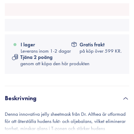
I lager
Gratis frakt
Leverans inom 1-2 dagar
på köp över
599 KR.
Tjäna 2 poäng
genom att köpa den här produkten
Beskrivning
Denna innovativa jelly sheetmask från Dr. Althea är utformad
för att återställa hudens fukt- och oljebalans, vilket eliminerar
torrhet, minskar glans i T-zonen och stärker hudens