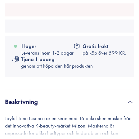
I lager
Gratis frakt
Leverans inom 1-2 dagar
på köp över
599 KR.
Tjäna 1 poäng
genom att köpa den här produkten
Beskrivning
Joyful Time Essence är en serie med 16 olika sheetmasker från
det innovativa K-beauty-märket Mizon. Maskerna är
anpassade för olika hudtyper och hudproblem och kan