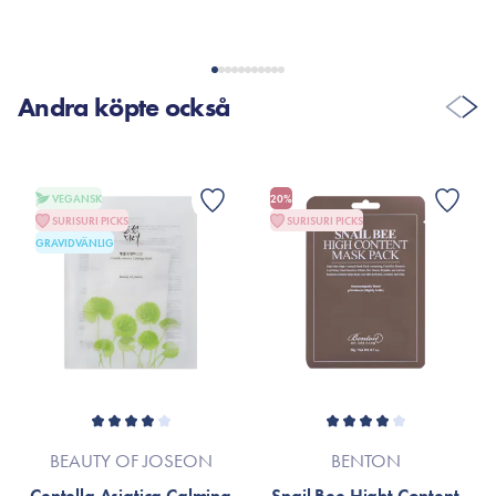
VISA FLER RECENSIONER
Andra köpte också
VEGANSK
20%
SURISURI PICKS
SURISURI PICKS
GRAVIDVÄNLIG
BEAUTY OF JOSEON
BENTON