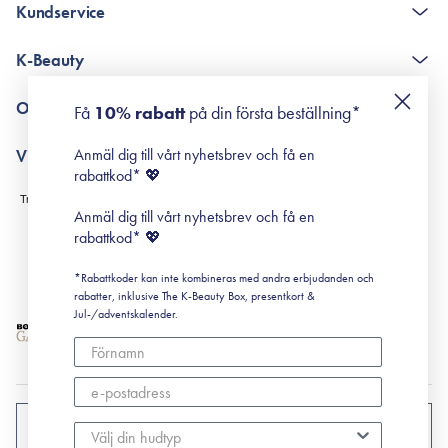
Kundservice
The K-Beauty Box - frågor och svar
K-Beauty
Poängshop - frågor och svar
Returneringer
De 10 stegen
Om Surisuri
Få
10% rabatt
på din första beställning*
Retinol för nybörjare
surisuri miniguide till rosacea
Min historia
Anmäl dig till vårt nyhetsbrev och få en
Villkor
Black Friday
rabattkod* 💖
Leverans & Retur
Köpvillkor
Anmäl dig till vårt nyhetsbrev och få en
Prenumerationsvillkor
rabattkod* 💖
Integritetspolicy
*Rabattkoder kan inte kombineras med andra erbjudanden och
Cookiepolicy
rabatter, inklusive The K-Beauty Box, presentkort &
Jul-/adventskalender.
SVERIGE