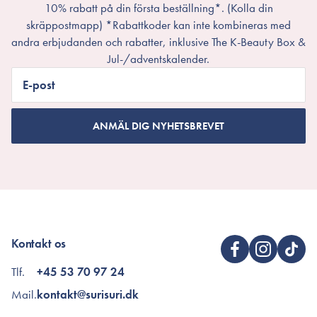
10% rabatt på din första beställning*. (Kolla din
skräppostmapp) *Rabattkoder kan inte kombineras med
andra erbjudanden och rabatter, inklusive The K-Beauty Box &
Jul-/adventskalender.
E-post
ANMÄL DIG NYHETSBREVET
Kontakt os
Tlf.
+45 53 70 97 24
Mail.
kontakt@surisuri.dk