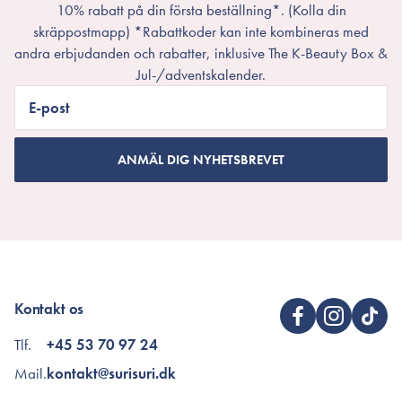
10% rabatt på din första beställning*. (Kolla din
skräppostmapp) *Rabattkoder kan inte kombineras med
andra erbjudanden och rabatter, inklusive The K-Beauty Box &
Jul-/adventskalender.
E-post
ANMÄL DIG NYHETSBREVET
Kontakt os
Tlf.
+45 53 70 97 24
Mail.
kontakt@surisuri.dk