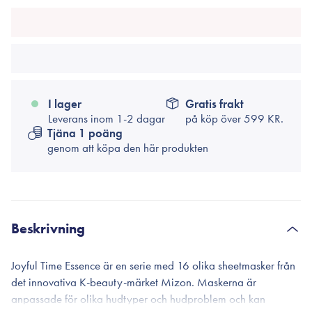
I lager
Gratis frakt
Leverans inom 1-2 dagar
på köp över
599 KR.
Tjäna 1 poäng
genom att köpa den här produkten
Beskrivning
Joyful Time Essence är en serie med 16 olika sheetmasker från
det innovativa K-beauty-märket Mizon. Maskerna är
anpassade för olika hudtyper och hudproblem och kan