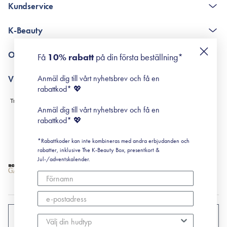
Kundservice
The K-Beauty Box - frågor och svar
K-Beauty
Poängshop - frågor och svar
Returneringer
De 10 stegen
Om Surisuri
Få
10% rabatt
på din första beställning*
Retinol för nybörjare
surisuri miniguide till rosacea
Min historia
Anmäl dig till vårt nyhetsbrev och få en
Villkor
Black Friday
rabattkod* 💖
Leverans & Retur
Köpvillkor
Anmäl dig till vårt nyhetsbrev och få en
Prenumerationsvillkor
rabattkod* 💖
Integritetspolicy
*Rabattkoder kan inte kombineras med andra erbjudanden och
Cookiepolicy
rabatter, inklusive The K-Beauty Box, presentkort &
Jul-/adventskalender.
SVERIGE