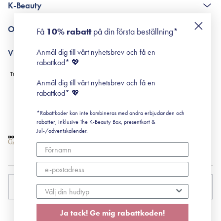
K-Beauty
Poängshop - frågor och svar
Returneringer
De 10 stegen
Om Surisuri
Få
10% rabatt
på din första beställning*
Retinol för nybörjare
surisuri miniguide till rosacea
Min historia
Anmäl dig till vårt nyhetsbrev och få en
Villkor
Black Friday
rabattkod* 💖
Leverans & Retur
Köpvillkor
Anmäl dig till vårt nyhetsbrev och få en
Prenumerationsvillkor
rabattkod* 💖
Integritetspolicy
*Rabattkoder kan inte kombineras med andra erbjudanden och
Cookiepolicy
rabatter, inklusive The K-Beauty Box, presentkort &
Jul-/adventskalender.
SVERIGE
Ja tack! Ge mig rabattkoden!