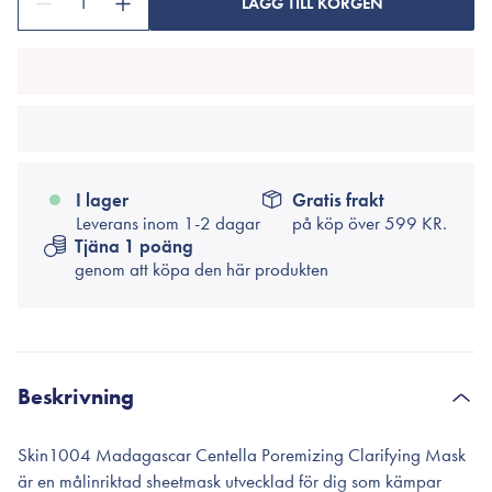
1
LÄGG TILL KORGEN
I lager
Gratis frakt
Leverans inom 1-2 dagar
på köp över
599 KR.
Tjäna 1 poäng
genom att köpa den här produkten
Beskrivning
Skin1004 Madagascar Centella Poremizing Clarifying Mask
är en målinriktad sheetmask utvecklad för dig som kämpar