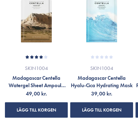
tendens till tilltäppta porer och orenheter, men kan användas
av alla hudtyper.
1 st.
SKIN1004
SKIN1004
Madagascar Centella
Madagascar Centella
Watergel Sheet Ampoule
Hyalu-Cica Hydrating Mask
Mask
49,00 kr.
39,00 kr.
LÄGG TILL KORGEN
LÄGG TILL KORGEN