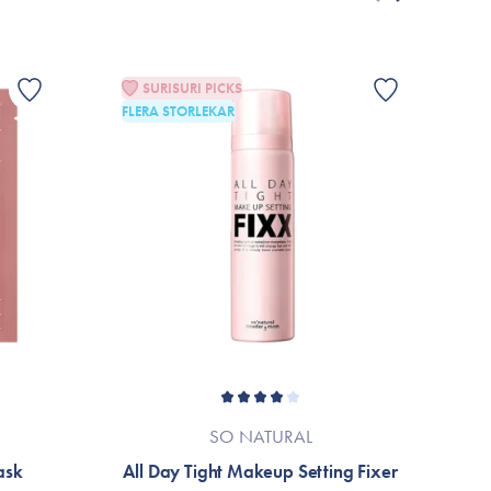
rats på grund av löpande produktförbättringar. Om så är
ller till varumärkets officiella hemsida.
SURISURI PICKS
FLERA STORLEKAR
G
SO NATURAL
ask
All Day Tight Makeup Setting Fixer
C