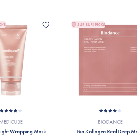
*Ingredienslistan kan eventuellt ha änd
fallet hänvisas till produktförpackningen e
CKS
SURISURI PICKS
G
MEDICUBE
BIODANCE
Night Wrapping Mask
Bio-Collagen Real Deep M