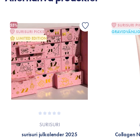
55%
SURISURI PI
SURISURI PICKS
GRAVIDVÄNLI
LIMITED EDITION
SURISURI
surisuri julkalender 2025
Collagen 