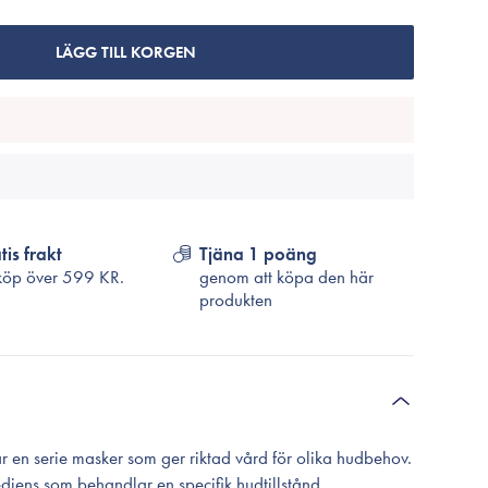
Cosrx
TirTir
LÄGG TILL KORGEN
Biodance
Medicube
VT Cosmetics
tis frakt
Tjäna 1 poäng
köp över
599 KR.
genom att köpa den här
produkten
r en serie masker som ger riktad vård för olika hudbehov.
ediens som behandlar en specifik hudtillstånd.