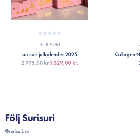
SURISURI
surisuri julkalender 2025
Collagen 
2.975,00 kr.
1.329,00 kr.
FÅ AVISERING
LÄG
Följ Surisuri
@surisuri.se