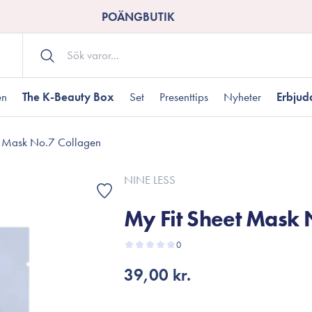
POÄNGBUTIK
en
The K-Beauty Box
Set
Presenttips
Nyheter
Erbju
t Mask No.7 Collagen
Kroppsvård
Shower gel
landad hudtyp
ogen hud
resenter under 350 kr
Torr hudtyp
Tilltäppta porer
Presenter under 800
NINE LESS
Bodyscrub
My Fit Sheet Mask 
Bodylotion
Kroppsolja
odnad
resentboxar
0
Uttorkard hud
Presentkort
Handvård
39,00 kr.
Fotvård