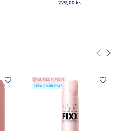
229,00 kr.
VÄLJ VARIANT
SURISURI PICKS
FLERA STORLEKAR
G