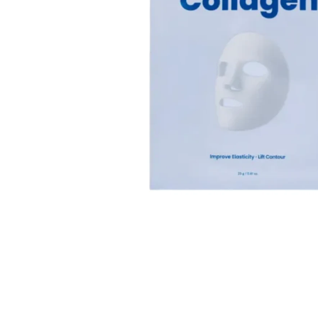
Läppar
Rosacea
Sheet mask
Naglar
Ögonvård
Ansiktskräm
Hår
Solskydd &
Schampo
solkräm
Balsam
Ansiktsmask
Treatment
Finnplåster
Hårstyling
Hårbottenvård