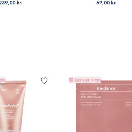
289,00 kr.
69,00 kr.
G TILL KORGEN
VÄLJ VARIANT
CKS
SURISURI PICKS
G