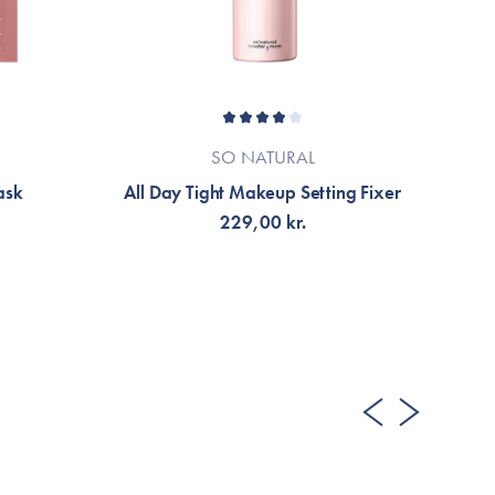
SO NATURAL
ask
All Day Tight Makeup Setting Fixer
C
229,00 kr.
VÄLJ VARIANT