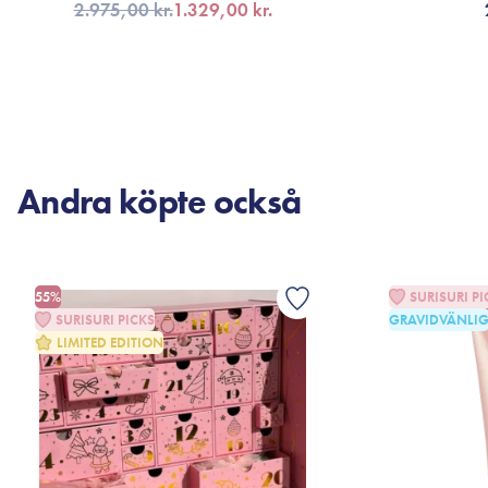
2.975,00 kr.
1.329,00 kr.
FÅ AVISERING
LÄG
Andra köpte också
55%
SURISURI PI
SURISURI PICKS
GRAVIDVÄNLI
LIMITED EDITION