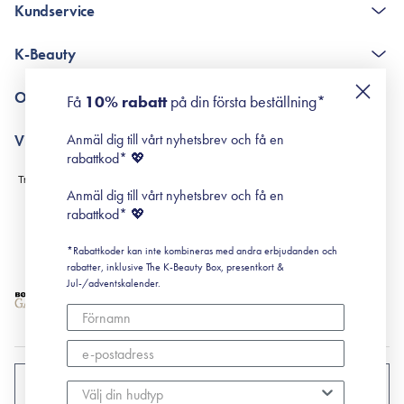
Kundservice
The K-Beauty Box - frågor och svar
K-Beauty
Poängshop - frågor och svar
Returneringer
De 10 stegen
Om Surisuri
Få
10% rabatt
på din första beställning*
Retinol för nybörjare
surisuri miniguide till rosacea
Min historia
Anmäl dig till vårt nyhetsbrev och få en
Villkor
Black Friday
rabattkod* 💖
Leverans & Retur
Köpvillkor
Anmäl dig till vårt nyhetsbrev och få en
Prenumerationsvillkor
rabattkod* 💖
Integritetspolicy
*Rabattkoder kan inte kombineras med andra erbjudanden och
Cookiepolicy
rabatter, inklusive The K-Beauty Box, presentkort &
Jul-/adventskalender.
SVERIGE