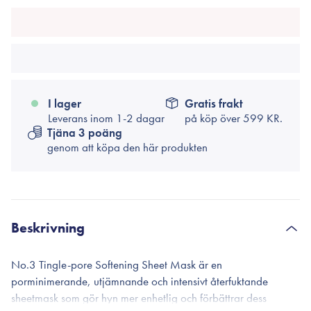
I lager
Gratis frakt
Leverans inom 1-2 dagar
på köp över
599 KR.
Tjäna 3 poäng
genom att köpa den här produkten
Beskrivning
No.3 Tingle-pore Softening Sheet Mask är en
porminimerande, utjämnande och intensivt återfuktande
sheetmask som gör hyn mer enhetlig och förbättrar dess