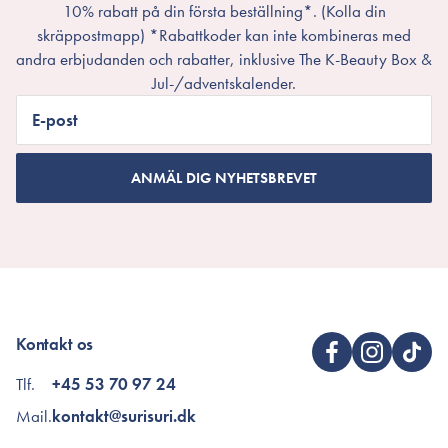
10% rabatt på din första beställning*. (Kolla din
skräppostmapp) *Rabattkoder kan inte kombineras med
andra erbjudanden och rabatter, inklusive The K-Beauty Box &
Jul-/adventskalender.
E-post
ANMÄL DIG NYHETSBREVET
Kontakt os
Tlf.
+45 53 70 97 24
Mail.
kontakt@surisuri.dk