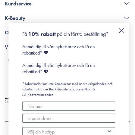
Kundservice
The K-Beauty Box - frågor och svar
K-Beauty
Poängshop - frågor och svar
Returneringer
De 10 stegen
Om Surisuri
Få
10% rabatt
på din första beställning*
Retinol för nybörjare
surisuri miniguide till rosacea
Min historia
Anmäl dig till vårt nyhetsbrev och få en
Villkor
Black Friday
rabattkod* 💖
Leverans & Retur
Köpvillkor
Anmäl dig till vårt nyhetsbrev och få en
Prenumerationsvillkor
rabattkod* 💖
Integritetspolicy
*Rabattkoder kan inte kombineras med andra erbjudanden och
Cookiepolicy
rabatter, inklusive The K-Beauty Box, presentkort &
Jul-/adventskalender.
SVERIGE