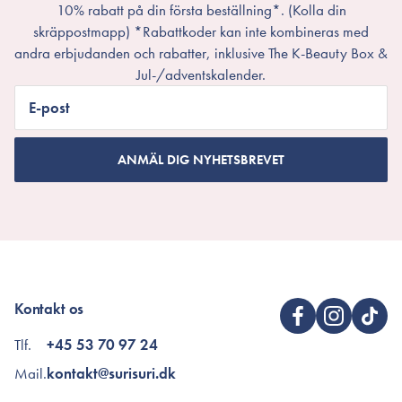
10% rabatt på din första beställning*. (Kolla din
skräppostmapp) *Rabattkoder kan inte kombineras med
andra erbjudanden och rabatter, inklusive The K-Beauty Box &
Jul-/adventskalender.
E-post
ANMÄL DIG NYHETSBREVET
Kontakt os
Tlf.
+45 53 70 97 24
Mail.
kontakt@surisuri.dk