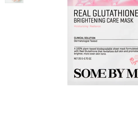
Läppar
Rosacea
Sheet mask
Naglar
Ögonvård
Ansiktskräm
Hår
Solskydd &
Schampo
solkräm
Balsam
Ansiktsmask
Treatment
Finnplåster
Hårstyling
Hårbottenvård