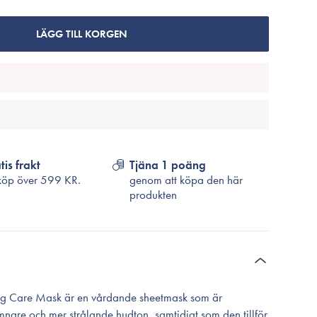
Cosrx
TirTir
LÄGG TILL KORGEN
Biodance
Medicube
VT Cosmetics
tis frakt
Tjäna 1 poäng
köp över
599 KR.
genom att köpa den här
produkten
ng Care Mask är en vårdande sheetmask som är
ämnare och mer strålande hudton, samtidigt som den tillför