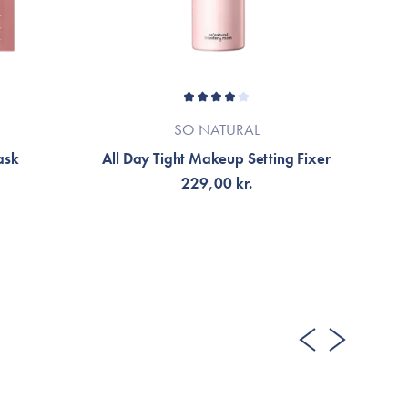
SO NATURAL
ask
All Day Tight Makeup Setting Fixer
C
229,00 kr.
VÄLJ VARIANT