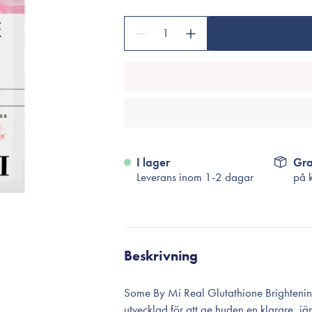
Tillbehör
Sminkborstar
1
Necessärer
Håraccessoarer
Rengöringsverktyg
Reseförpackninger
I lager
Gra
Leverans inom 1-2 dagar
på 
Beskrivning
Some By Mi Real Glutathione Brighteni
utvecklad för att ge huden en klarare, j