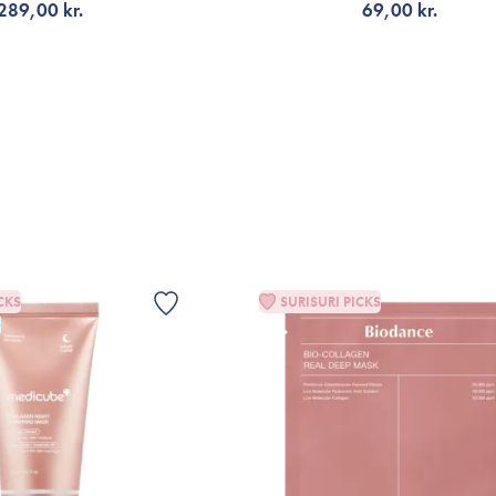
289,00 kr.
69,00 kr.
G TILL KORGEN
VÄLJ VARIANT
CKS
SURISURI PICKS
G