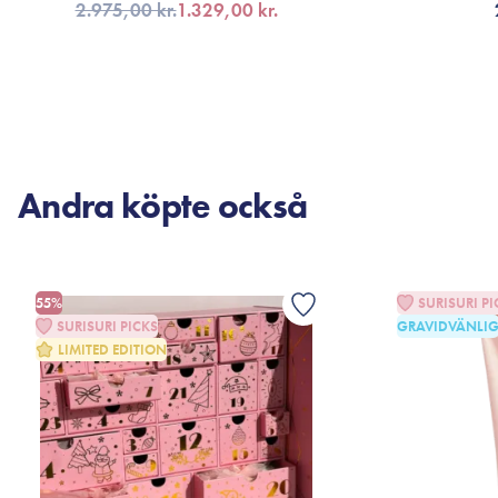
2.975,00 kr.
1.329,00 kr.
FÅ AVISERING
LÄG
Andra köpte också
55%
SURISURI PI
SURISURI PICKS
GRAVIDVÄNLI
LIMITED EDITION