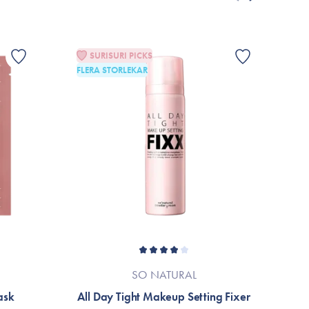
rats på grund av löpande produktförbättringar. Om så är
ller till varumärkets officiella hemsida.
SURISURI PICKS
FLERA STORLEKAR
G
SO NATURAL
ask
All Day Tight Makeup Setting Fixer
C