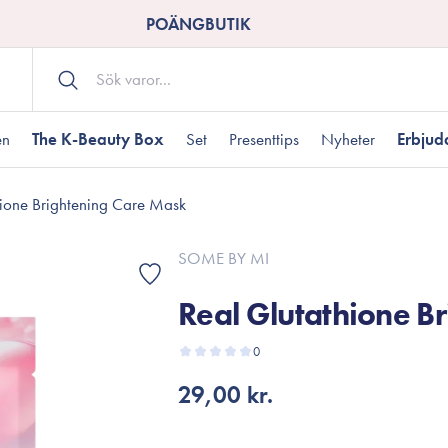
POÄNGBUTIK
en
The K-Beauty Box
Set
Presenttips
Nyheter
Erbju
hione Brightening Care Mask
Kroppsvård
Shower gel
landad hudtyp
ogen hud
resenter under 350 kr
Torr hudtyp
Tilltäppta porer
Presenter under 800
SOME BY MI
Bodyscrub
Real Glutathione B
Bodylotion
Kroppsolja
odnad
resentboxar
0
Uttorkard hud
Presentkort
Handvård
29,00 kr.
Fotvård