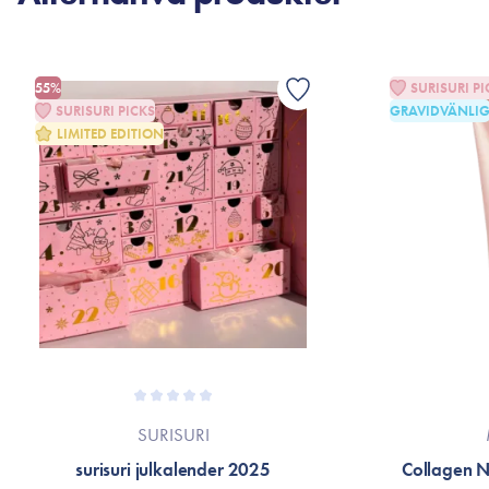
55%
SURISURI PI
SURISURI PICKS
GRAVIDVÄNLI
LIMITED EDITION
SURISURI
surisuri julkalender 2025
Collagen 