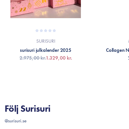
SURISURI
surisuri julkalender 2025
Collagen 
2.975,00 kr.
1.329,00 kr.
FÅ AVISERING
LÄG
Följ Surisuri
@surisuri.se