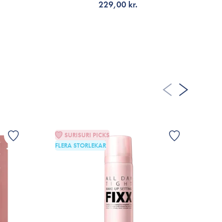
229,00 kr.
VÄLJ VARIANT
SURISURI PICKS
FLERA STORLEKAR
G