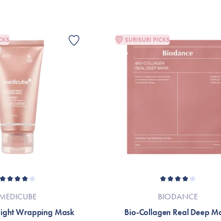
*Ingredienslistan kan eventuellt ha änd
fallet hänvisas till produktförpackningen e
CKS
SURISURI PICKS
G
MEDICUBE
BIODANCE
Night Wrapping Mask
Bio-Collagen Real Deep M