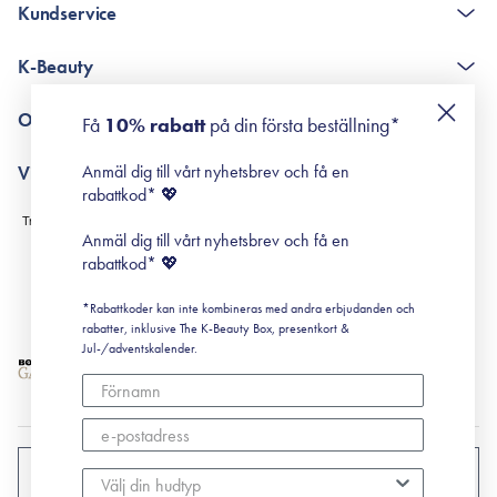
Kundservice
The K-Beauty Box - frågor och svar
K-Beauty
Poängshop - frågor och svar
Returneringer
De 10 stegen
Om Surisuri
Få
10% rabatt
på din första beställning*
Retinol för nybörjare
surisuri miniguide till rosacea
Min historia
Anmäl dig till vårt nyhetsbrev och få en
Villkor
Black Friday
rabattkod* 💖
Leverans & Retur
Köpvillkor
Anmäl dig till vårt nyhetsbrev och få en
Prenumerationsvillkor
rabattkod* 💖
Integritetspolicy
*Rabattkoder kan inte kombineras med andra erbjudanden och
Cookiepolicy
rabatter, inklusive The K-Beauty Box, presentkort &
Jul-/adventskalender.
SVERIGE