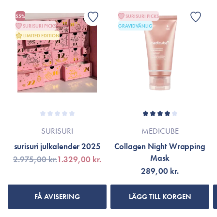
*Ingredienslistan kan eventuellt ha ändrats på grund av
1 st. sheet mask.
löpande produktförbättringar. Om så är fallet hänvisas till
55%
SURISURI PICKS
SURISURI PICKS
GRAVIDVÄNLIG
produktförpackningen eller till varumärkets officiella hemsida.
LIMITED EDITION
SURISURI
MEDICUBE
surisuri julkalender 2025
Collagen Night Wrapping
Mask
2.975,00 kr.
1.329,00 kr.
289,00 kr.
FÅ AVISERING
LÄGG TILL KORGEN