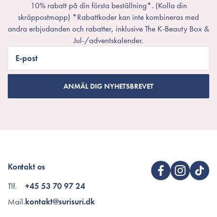
10% rabatt på din första beställning*. (Kolla din
skräppostmapp) *Rabattkoder kan inte kombineras med
andra erbjudanden och rabatter, inklusive The K-Beauty Box &
Jul-/adventskalender.
E-post
ANMÄL DIG NYHETSBREVET
Kontakt os
Tlf.
+45 53 70 97 24
Mail.
kontakt@surisuri.dk