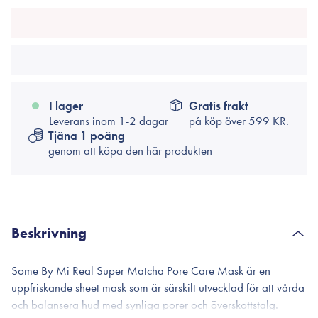
I lager
Gratis frakt
Leverans inom 1-2 dagar
på köp över
599 KR.
Tjäna 1 poäng
genom att köpa den här produkten
Beskrivning
Some By Mi Real Super Matcha Pore Care Mask är en
uppfriskande sheet mask som är särskilt utvecklad för att vårda
och balansera hud med synliga porer och överskottstalg.