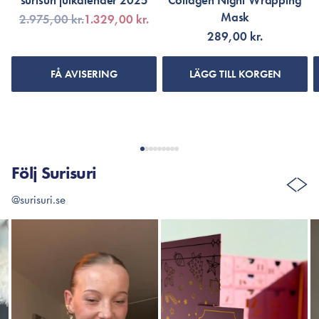
surisuri julkalender 2025
Collagen Night Wrapping
Mask
2.975,00 kr.
1.329,00 kr.
289,00 kr.
FÅ AVISERING
LÄGG TILL KORGEN
Följ Surisuri
@surisuri.se