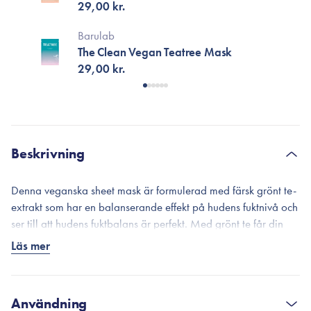
29,00 kr.
Barulab
The Clean Vegan Teatree Mask
29,00 kr.
Beskrivning
Denna veganska sheet mask är formulerad med färsk grönt te-
extrakt som har en balanserande effekt på hudens fuktnivå och
ser till att hudens fuktbalans är perfekt. Med grönt te får din
hud en boost av antioxidanter och näring, vilket resulterar i en
Läs mer
friskare hud. Grönt te har även en lugnande och
rodnadsdämpande effekt på huden.
Fri från parabener, silikon, sulfater, uttorkande alkoholer och
Användning