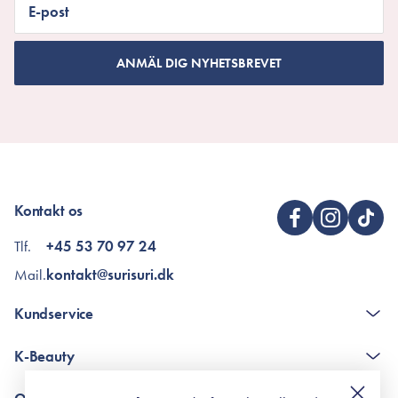
E-post
ANMÄL DIG NYHETSBREVET
Kontakt os
Tlf.
+45 53 70 97 24
Mail.
kontakt@surisuri.dk
Kundservice
The K-Beauty Box - frågor och svar
K-Beauty
Poängshop - frågor och svar
Returneringer
De 10 stegen