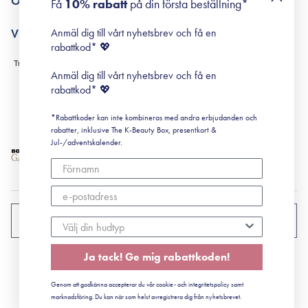
Om Surisuri
Få
10% rabatt
på din första beställning*
Retinol för nybörjare
surisuri miniguide till rosacea
Min historia
Anmäl dig till vårt nyhetsbrev och få en
Villkor
Black Friday
rabattkod* 💖
Leverans & Retur
Köpvillkor
Anmäl dig till vårt nyhetsbrev och få en
Prenumerationsvillkor
rabattkod* 💖
Integritetspolicy
*Rabattkoder kan inte kombineras med andra erbjudanden och
Cookiepolicy
rabatter, inklusive The K-Beauty Box, presentkort &
Jul-/adventskalender.
SVERIGE
Ja tack! Ge mig rabattkoden!
CVR: 41492252
Genom att godkänna accepterar du vår cookie- och integritetspolicy samt
© 2022 Surisuri ApS - Storstrømsvej 42, 6715 Esbjerg N
marknadsföring. Du kan när som helst avregistrera dig från nyhetsbrevet.