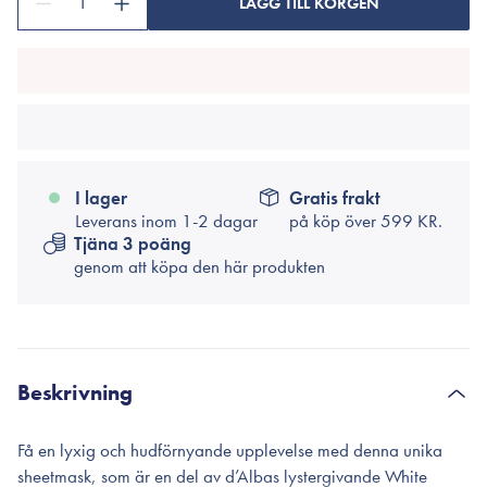
1
LÄGG TILL KORGEN
I lager
Gratis frakt
Leverans inom 1-2 dagar
på köp över
599 KR.
Tjäna 3 poäng
genom att köpa den här produkten
Beskrivning
Få en lyxig och hudförnyande upplevelse med denna unika
sheetmask, som är en del av d’Albas lystergivande White