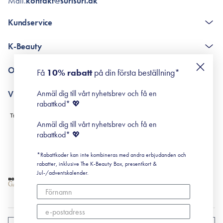
Mail.
kontakt@surisuri.dk
Kundservice
The K-Beauty Box - frågor och svar
K-Beauty
Poängshop - frågor och svar
Returneringer
De 10 stegen
Om Surisuri
Få
10% rabatt
på din första beställning*
Retinol för nybörjare
surisuri miniguide till rosacea
Min historia
Anmäl dig till vårt nyhetsbrev och få en
Villkor
Black Friday
rabattkod* 💖
Leverans & Retur
Köpvillkor
Anmäl dig till vårt nyhetsbrev och få en
Prenumerationsvillkor
rabattkod* 💖
Integritetspolicy
*Rabattkoder kan inte kombineras med andra erbjudanden och
Cookiepolicy
rabatter, inklusive The K-Beauty Box, presentkort &
Jul-/adventskalender.