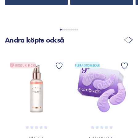
*Ingredienslistan kan ha ändrats på grund av kontinuerliga
produktförbättringar. Om detta är fallet, hänvisas till
produktförpackningen eller till varumärkets officiella
webbplats.
Andra köpte också
SURISURI PICKS
FLERA STORLEKAR