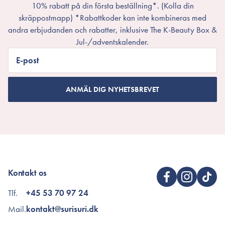
10% rabatt på din första beställning*. (Kolla din
skräppostmapp) *Rabattkoder kan inte kombineras med
andra erbjudanden och rabatter, inklusive The K-Beauty Box &
Jul-/adventskalender.
E-post
ANMÄL DIG NYHETSBREVET
Kontakt os
Tlf.
+45 53 70 97 24
Mail.
kontakt@surisuri.dk