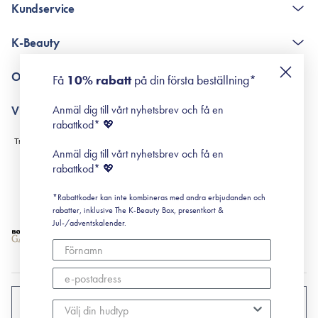
Kundservice
The K-Beauty Box - frågor och svar
K-Beauty
Poängshop - frågor och svar
Returneringer
De 10 stegen
Om Surisuri
Få
10% rabatt
på din första beställning*
Retinol för nybörjare
surisuri miniguide till rosacea
Min historia
Anmäl dig till vårt nyhetsbrev och få en
Villkor
Black Friday
rabattkod* 💖
Leverans & Retur
Köpvillkor
Anmäl dig till vårt nyhetsbrev och få en
Prenumerationsvillkor
rabattkod* 💖
Integritetspolicy
*Rabattkoder kan inte kombineras med andra erbjudanden och
Cookiepolicy
rabatter, inklusive The K-Beauty Box, presentkort &
Jul-/adventskalender.
SVERIGE