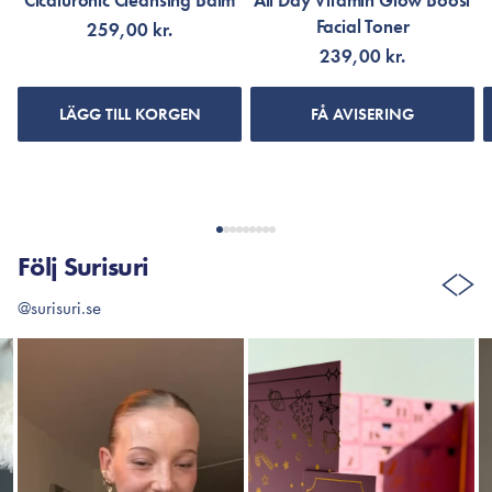
Cicaluronic Cleansing Balm
All Day Vitamin Glow Boost
Facial Toner
259,00 kr.
239,00 kr.
LÄGG TILL KORGEN
FÅ AVISERING
Följ Surisuri
@surisuri.se