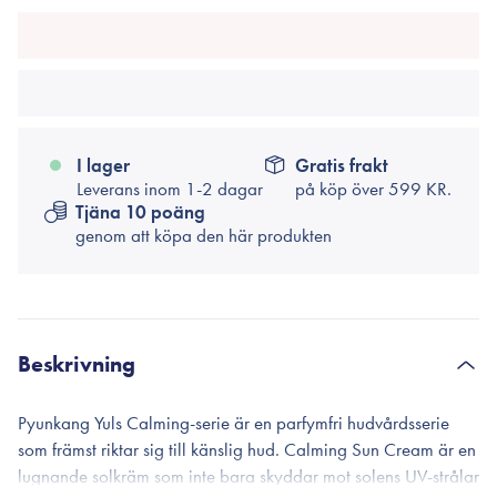
I lager
Gratis frakt
Leverans inom 1-2 dagar
på köp över
599 KR.
Tjäna 10 poäng
genom att köpa den här produkten
Beskrivning
Pyunkang Yuls Calming-serie är en parfymfri hudvårdsserie
som främst riktar sig till känslig hud. Calming Sun Cream är en
lugnande solkräm som inte bara skyddar mot solens UV-strålar