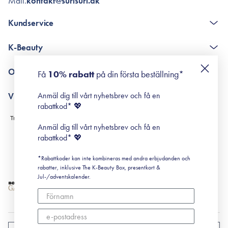
Mail.
kontakt@surisuri.dk
Kundservice
The K-Beauty Box - frågor och svar
K-Beauty
Poängshop - frågor och svar
Returneringer
De 10 stegen
Om Surisuri
Få
10% rabatt
på din första beställning*
Retinol för nybörjare
surisuri miniguide till rosacea
Min historia
Anmäl dig till vårt nyhetsbrev och få en
Villkor
Black Friday
rabattkod* 💖
Leverans & Retur
Köpvillkor
Anmäl dig till vårt nyhetsbrev och få en
Prenumerationsvillkor
rabattkod* 💖
Integritetspolicy
*Rabattkoder kan inte kombineras med andra erbjudanden och
Cookiepolicy
rabatter, inklusive The K-Beauty Box, presentkort &
Jul-/adventskalender.