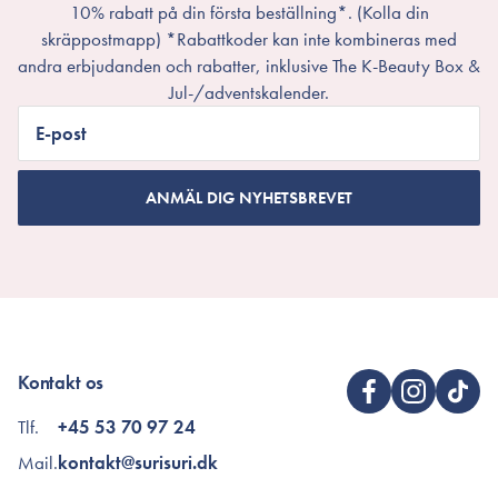
10% rabatt på din första beställning*. (Kolla din
skräppostmapp) *Rabattkoder kan inte kombineras med
andra erbjudanden och rabatter, inklusive The K-Beauty Box &
Jul-/adventskalender.
E-post
ANMÄL DIG NYHETSBREVET
Kontakt os
Tlf.
+45 53 70 97 24
Mail.
kontakt@surisuri.dk