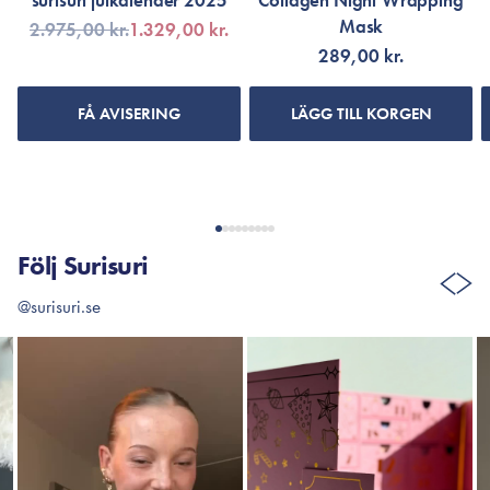
surisuri julkalender 2025
Collagen Night Wrapping
Mask
2.975,00 kr.
1.329,00 kr.
289,00 kr.
FÅ AVISERING
LÄGG TILL KORGEN
Följ Surisuri
@surisuri.se