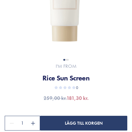
I'M FROM
Rice Sun Screen
0
259,00 kr.
181,30 kr.
1
LÄGG TILL KORGEN