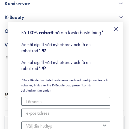
Kundservice
The K-Beauty Box - frågor och svar
K-Beauty
Poängshop - frågor och svar
Returneringer
De 10 stegen
Om Surisuri
Få
10% rabatt
på din första beställning*
Retinol för nybörjare
surisuri miniguide till rosacea
Min historia
Anmäl dig till vårt nyhetsbrev och få en
Villkor
Black Friday
rabattkod* 💖
Leverans & Retur
Köpvillkor
Anmäl dig till vårt nyhetsbrev och få en
Prenumerationsvillkor
rabattkod* 💖
Integritetspolicy
*Rabattkoder kan inte kombineras med andra erbjudanden och
Cookiepolicy
rabatter, inklusive The K-Beauty Box, presentkort &
Jul-/adventskalender.
SVERIGE