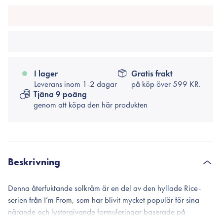
I lager
Gratis frakt
Leverans inom 1-2 dagar
på köp över
599 KR.
Tjäna 9 poäng
genom att köpa den här produkten
Beskrivning
Denna återfuktande solkräm är en del av den hyllade Rice-
serien från I’m From, som har blivit mycket populär för sina
närande och lystergivande formuleringar baserade på