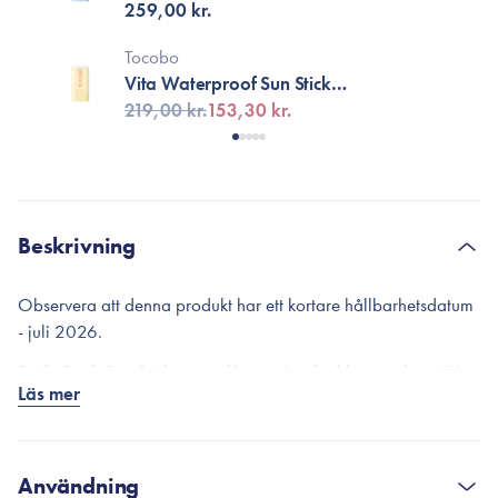
PA++++
259,00 kr.
Tocobo
Vita Waterproof Sun Stick
SPF50+ PA++++
219,00 kr.
153,30 kr.
Beskrivning
Observera att denna produkt har ett kortare hållbarhetsdatum
- juli 2026.
Daily Fresh Sun Stick ger ett långvarigt skydd mot solens UVA-
Läs mer
och UVB-strålar i upp till 24 timmar. Solstiftet passar alla
hudtyper och är perfekt för dig som har en aktiv livsstil med
utomhusaktiviteter och mycket sol och bad, samt om du har fet
hud med en tendens till hög talgproduktion. Solstiftet är både
Användning