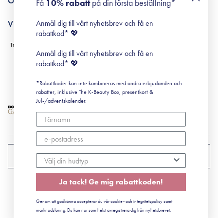
Om Surisuri
Få
10% rabatt
på din första beställning*
Retinol för nybörjare
surisuri miniguide till rosacea
Min historia
Anmäl dig till vårt nyhetsbrev och få en
Villkor
Black Friday
rabattkod* 💖
Leverans & Retur
Köpvillkor
Anmäl dig till vårt nyhetsbrev och få en
Prenumerationsvillkor
rabattkod* 💖
Integritetspolicy
*Rabattkoder kan inte kombineras med andra erbjudanden och
Cookiepolicy
rabatter, inklusive The K-Beauty Box, presentkort &
Jul-/adventskalender.
SVERIGE
Ja tack! Ge mig rabattkoden!
CVR: 41492252
Genom att godkänna accepterar du vår cookie- och integritetspolicy samt
© 2022 Surisuri ApS - Storstrømsvej 42, 6715 Esbjerg N
marknadsföring. Du kan när som helst avregistrera dig från nyhetsbrevet.