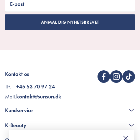
E-post
ANMÄL DIG NYHETSBREVET
Kontakt os
Tlf.
+45 53 70 97 24
Mail.
kontakt@surisuri.dk
Kundservice
The K-Beauty Box - frågor och svar
K-Beauty
Poängshop - frågor och svar
Returneringer
De 10 stegen