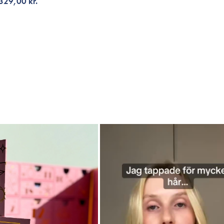
329,00 kr.
Å AVISERING
LÄGG TILL KORGEN