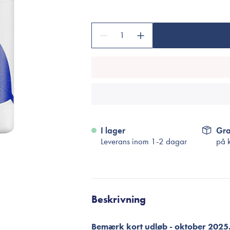
Tillbehör
Sminkborstar
1
Necessärer
Håraccessoarer
Rengöringsverktyg
Reseförpackninger
I lager
Gra
Leverans inom 1-2 dagar
på 
Beskrivning
Bemærk kort udløb - oktober 2025