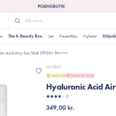
POÄNGBUTIK
en
The K-Beauty Box
Set
Presenttips
Nyheter
Erbju
nic Acid Airy Sun Stick SPF50+ PA++++
Kroppsvård
Shower gel
landad hudtyp
ogen hud
resenter under 350 kr
Torr hudtyp
Tilltäppta porer
Presenter under 800
ISNTREE
Bodyscrub
SOLFILTER
SURISURI PICKS
Bodylotion
Hyaluronic Acid Ai
Kroppsolja
odnad
resentboxar
Uttorkard hud
Presentkort
Handvård
12
Fotvård
349,00 kr.