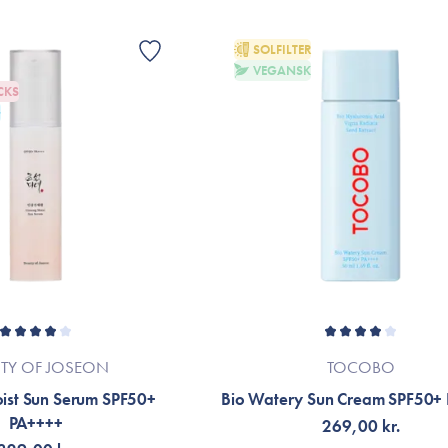
SOLFILTER
VEGANSK
CKS
G
TY OF JOSEON
TOCOBO
ist Sun Serum SPF50+
Bio Watery Sun Cream SPF50+
PA++++
269,00 kr.