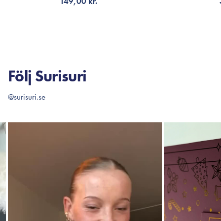
149,00 kr.
LÄGG TILL KORGEN
F
Följ Surisuri
@surisuri.se