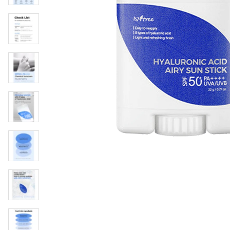
Läppar
Rosacea
Sheet mask
Naglar
Ögonvård
Ansiktskräm
Hår
Solskydd &
Schampo
solkräm
Balsam
Ansiktsmask
Treatment
Finnplåster
Hårstyling
Hårbottenvård