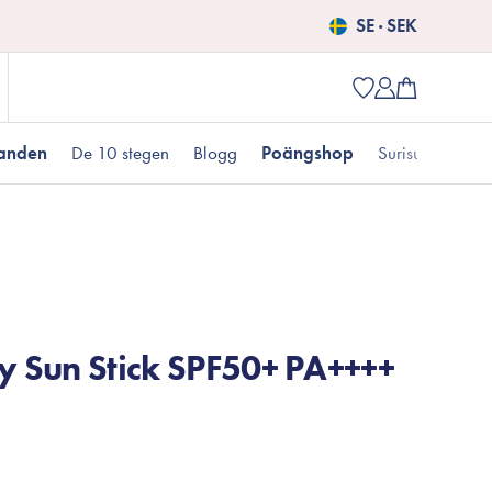
SE · SEK
danden
De 10 stegen
Blogg
Poängshop
Surisuri picks
Populära produkter
 kr
Fet hudtyp
Pigmentering
Presenter till henne
Nyheter
Erbjudanden just nu
ry Sun Stick SPF50+ PA++++
Fungal acne
Populära brands
Mizon