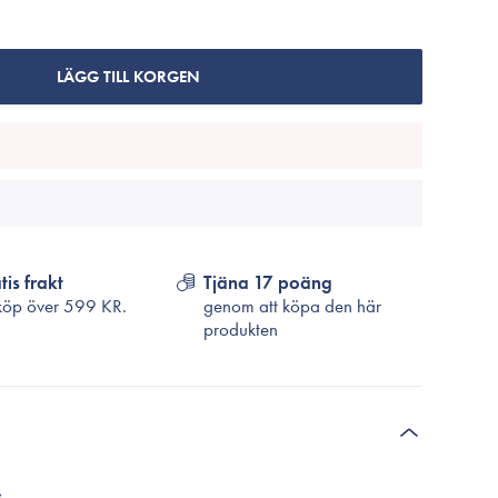
Cosrx
TirTir
Biodance
LÄGG TILL KORGEN
Medicube
VT Cosmetics
tis frakt
Tjäna 17 poäng
köp över
599 KR.
genom att köpa den här
produkten
.