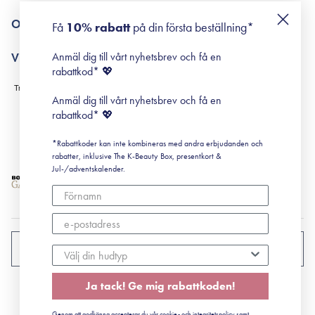
Returneringer
De 10 stegen
Om Surisuri
Få
10% rabatt
på din första beställning*
Retinol för nybörjare
surisuri miniguide till rosacea
Min historia
Anmäl dig till vårt nyhetsbrev och få en
Villkor
Black Friday
rabattkod* 💖
Leverans & Retur
Köpvillkor
Anmäl dig till vårt nyhetsbrev och få en
Prenumerationsvillkor
rabattkod* 💖
Integritetspolicy
*Rabattkoder kan inte kombineras med andra erbjudanden och
Cookiepolicy
rabatter, inklusive The K-Beauty Box, presentkort &
Jul-/adventskalender.
SVERIGE
Ja tack! Ge mig rabattkoden!
CVR: 41492252
Genom att godkänna accepterar du vår cookie- och integritetspolicy samt