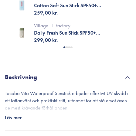
Cotton Soft Sun Stick SPF50+
PA++++
259,00 kr.
Village 11 Factory
Daily Fresh Sun Stick SPF50+
PA++++
299,00 kr.
Beskrivning
Tocobo Vita Waterproof Sunstick erbjuder effektivt UV-skydd i
ett lättanvänt och praktiskt stift, utformat för att stå emot även
de mest krävande förhållanden.
Läs mer
Den viktlösa formulan känns fräsch på huden – aldrig tung
eller klibbig – och ger ett starkt solskydd, som håller även
under fuktiga, varma och aktiva förhållanden.