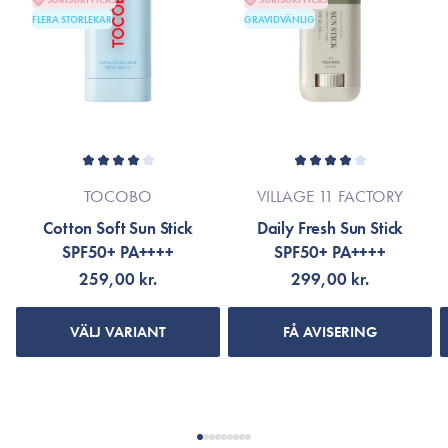
Tocobo Vita Waterproof Sunstick ett måste i
FLERA STORLEKAR
GRAVIDVÄNLIG
*Ingredienslistan kan eventuellt ha ändrats på grund av
sommarnecessären.
löpande produktförbättringar.
Fri från parabener, sulfater, uttorkande alkohol och
Om så är fallet hänvisas till produktförpackningen eller till
mineralolja.
varumärkets officiella hemsida.
Passar alla hudtyper.
18 gram.
TOCOBO
VILLAGE 11 FACTORY
Cotton Soft Sun Stick
Daily Fresh Sun Stick
SPF50+ PA++++
SPF50+ PA++++
259,00 kr.
299,00 kr.
VÄLJ VARIANT
FÅ AVISERING