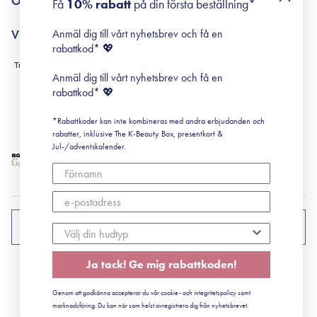
Om Surisuri
Få
10% rabatt
på din första beställning*
Retinol för nybörjare
surisuri miniguide till rosacea
Min historia
Anmäl dig till vårt nyhetsbrev och få en
Villkor
Black Friday
rabattkod* 💖
Leverans & Retur
Köpvillkor
Anmäl dig till vårt nyhetsbrev och få en
Prenumerationsvillkor
rabattkod* 💖
Integritetspolicy
*Rabattkoder kan inte kombineras med andra erbjudanden och
Cookiepolicy
rabatter, inklusive The K-Beauty Box, presentkort &
Jul-/adventskalender.
SVERIGE
Ja tack! Ge mig rabattkoden!
CVR: 41492252
Genom att godkänna accepterar du vår cookie- och integritetspolicy samt
© 2022 Surisuri ApS - Storstrømsvej 42, 6715 Esbjerg N
marknadsföring. Du kan när som helst avregistrera dig från nyhetsbrevet.