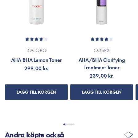
Anne Sloth
15. Aug 2024
Virkelig en god toner, som ikke tørrer huden ud når den
kommer på.
TOCOBO
COSRX
Lene Bøtzau
AHA BHA Lemon Toner
AHA/BHA Clarifying
17. Okt 2023
Treatment Toner
299,00 kr.
239,00 kr.
Virkelig god Toner, den er forfriskende uden at udtørre huden
og mindsker rødme.
LÄGG TILL KORGEN
LÄGG TILL KORGEN
VISA FLER RECENSIONER
Andra köpte också