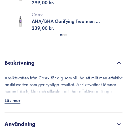
299,00 kr.
Cosrx
AHA/BHA Clarifying Treatment
Toner
239,00 kr.
Beskrivning
Ansiktsvatten från Cosrx för dig som vill ha ett milt men effektivt
ansiktsvatten som ger synliga resultat. Ansiktsvattnet lämnar
huden fräsch, klar och silkeslen och har effektiva anti-age-
egenskaper.
Läs mer
Innehåller ett patenterat Golden-RX-Complex™ som
balanserar hudens talgproduktion. Om du har fet hud kommer
du att märka att den känns mindre fet och om du har torr hud
Användning