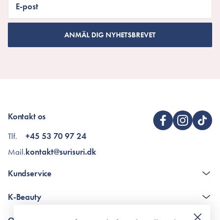
E-post
ANMÄL DIG NYHETSBREVET
Kontakt os
Tlf.
+45 53 70 97 24
Mail.
kontakt@surisuri.dk
Kundservice
The K-Beauty Box - frågor och svar
K-Beauty
Poängshop - frågor och svar
Returneringer
De 10 stegen