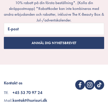
10% rabatt på din första beställning*. (Kolla din
skräppostmapp) *Rabattkoder kan inte kombineras med
andra erbjudanden och rabatter, inklusive The K-Beauty Box &
Jul-/adventskalender.
E-post
ANMÄL DIG NYHETSBREVET
Kontakt os
Tlf.
+45 53 70 97 24
Mail.
kontakt@surisuri.dk