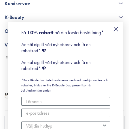
Kundservice
The K-Beauty Box - frågor och svar
K-Beauty
Poängshop - frågor och svar
Returneringer
De 10 stegen
Om Surisuri
Få
10% rabatt
på din första beställning*
Retinol för nybörjare
surisuri miniguide till rosacea
Min historia
Anmäl dig till vårt nyhetsbrev och få en
Villkor
Black Friday
rabattkod* 💖
Leverans & Retur
Köpvillkor
Anmäl dig till vårt nyhetsbrev och få en
Prenumerationsvillkor
rabattkod* 💖
Integritetspolicy
*Rabattkoder kan inte kombineras med andra erbjudanden och
Cookiepolicy
rabatter, inklusive The K-Beauty Box, presentkort &
Jul-/adventskalender.
SVERIGE