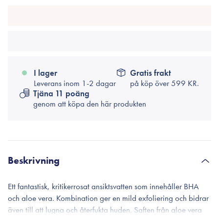
I lager
Gratis frakt
Leverans inom 1-2 dagar
på köp över
599 KR.
Tjäna 11 poäng
genom att köpa den här produkten
Beskrivning
Ett fantastisk, kritikerrosat ansiktsvatten som innehåller BHA
och aloe vera. Kombination ger en mild exfoliering och bidrar
även till att lugna och återfukta huden. Saften från aloe vera