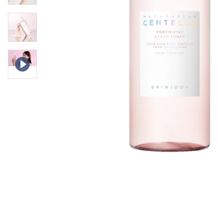
Läppar
Rosacea
Sheet mask
Naglar
Ögonvård
Ansiktskräm
Hår
Solskydd &
Schampo
solkräm
Balsam
Ansiktsmask
Treatment
Finnplåster
Hårstyling
Hårbottenvård