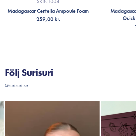
SKIN1004
Madagascar Centella Ampoule Foam
Madagascar
Quick
259,00 kr.
LÄGG TILL KORGEN
LÄG
Följ Surisuri
@surisuri.se