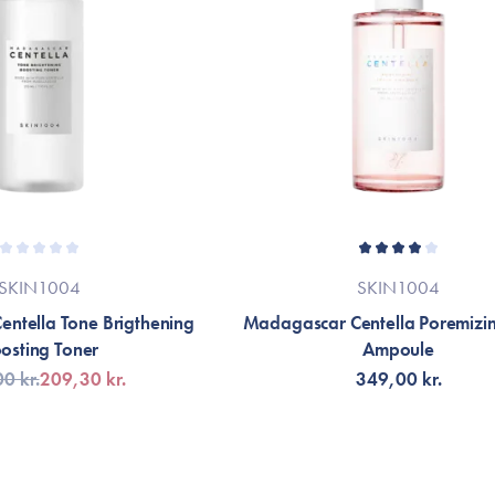
Lee Ha Jung Jørgensen
Den her toner har været et mirakel produ
urenheder - især på hagen og i panden. 
jeg se tydelig forbedring og min hud bå
BHA som giver en let exfolierende effekt 
huden. Da min hud er utrolig sensitiv, br
om morgenen, som indeholder tee tree.
SKIN1004
SKIN1004
ntella Tone Brigthening
Madagascar Centella Poremizin
osting Toner
Ampoule
0 kr.
209,30 kr.
349,00 kr.
G TILL KORGEN
VÄLJ VARIANT