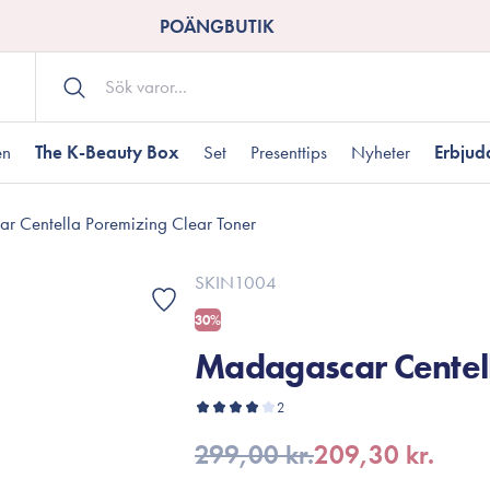
POÄNGBUTIK
en
The K-Beauty Box
Set
Presenttips
Nyheter
Erbju
r Centella Poremizing Clear Toner
Kroppsvård
Shower gel
landad hudtyp
ogen hud
resenter under 350 kr
Torr hudtyp
Tilltäppta porer
Presenter under 800
SKIN1004
Bodyscrub
30%
Bodylotion
Madagascar Centell
Kroppsolja
odnad
resentboxar
Uttorkard hud
Presentkort
Handvård
2
Fotvård
299,00 kr.
209,30 kr.