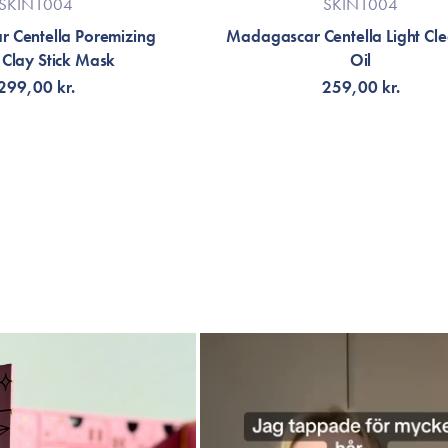
SKIN1004
SKIN1004
 Centella Poremizing
Madagascar Centella Light Cl
 Clay Stick Mask
Oil
299,00 kr.
259,00 kr.
G TILL KORGEN
LÄGG TILL KORGEN