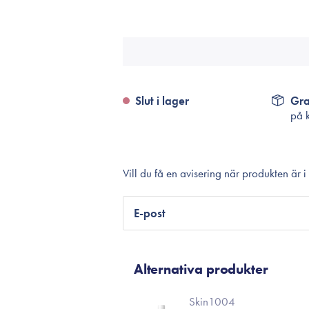
Tillbehör
Sminkborstar
Necessärer
Håraccessoarer
Rengöringsverktyg
Slut i lager
Gra
på 
Reseförpackninger
Vill du få en avisering när produkten är i
E-post
Alternativa produkter
Skin1004