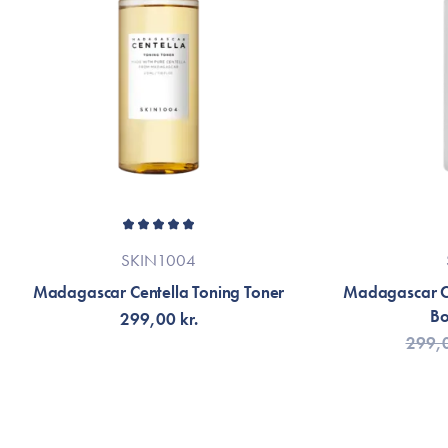
SKIN1004
Madagascar Centella Toning Toner
Madagascar Ce
Bo
299,00 kr.
299,0
VÄLJ VARIANT
LÄG