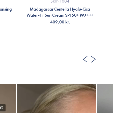
SKIN1004
eansing
Madagascar Centella Hyalu-Cica
Mad
Water-Fit Sun Cream SPF50+ PA++++
409,00 kr.
VÄLJ VARIANT