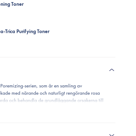
ning Toner
-Trica Purifying Toner
 Poremizing-serien, som är en samling av
ikade med närande och naturligt rengörande rosa
vårda och behandla de grundläggande orsakerna till
da hudceller och överskott av talg som kan ansamlas och
görande effekt som rensar porerna från smuts och
 håller porerna rena och minskar deras storlek vid