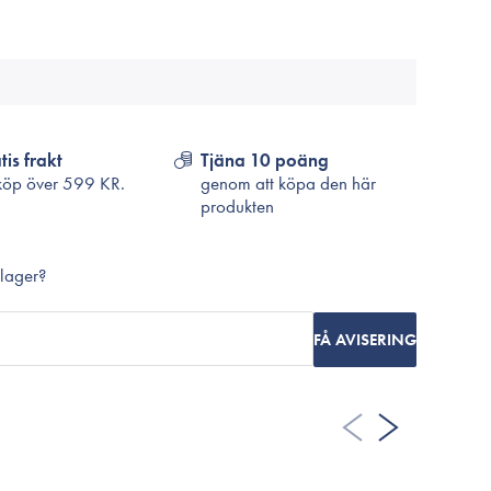
Cosrx
TirTir
Biodance
Medicube
VT Cosmetics
tis frakt
Tjäna 10 poäng
köp över
599 KR.
genom att köpa den här
produkten
 lager?
FÅ AVISERING