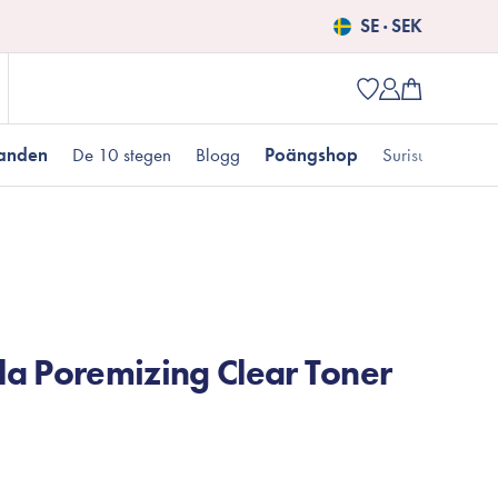
SE · SEK
danden
De 10 stegen
Blogg
Poängshop
Surisuri picks
Populära produkter
 kr
Fet hudtyp
Pigmentering
Presenter till henne
Nyheter
Erbjudanden just nu
a Poremizing Clear Toner
Fungal acne
Populära brands
Mizon