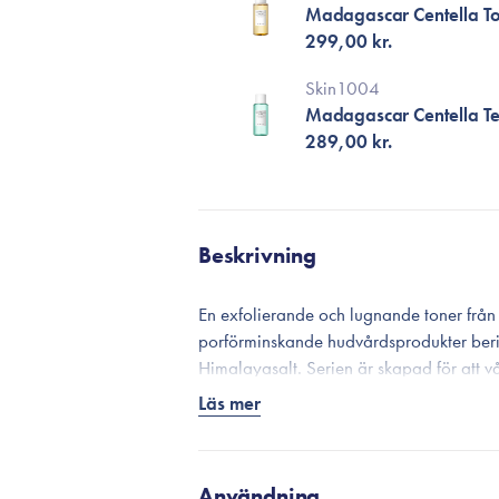
Madagascar Centella To
299,00 kr.
Skin1004
Madagascar Centella Tea
289,00 kr.
Beskrivning
En exfolierande och lugnande toner från
porförminskande hudvårdsprodukter ber
Himalayasalt. Serien är skapad för att 
förstorade porer genom att avlägsna dö
Läs mer
förstora porstorleken. Serien har en ren
förebygger framtida blockeringar, vilket
kontinuerlig användning.
Användning