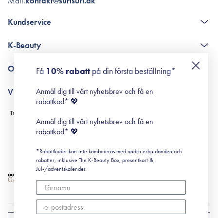
Mail.
kontakt@surisuri.dk
Kundservice
The K-Beauty Box - frågor och svar
K-Beauty
Poängshop - frågor och svar
Returneringer
De 10 stegen
Om Surisuri
Få
10% rabatt
på din första beställning*
Retinol för nybörjare
surisuri miniguide till rosacea
Min historia
Anmäl dig till vårt nyhetsbrev och få en
Villkor
Black Friday
rabattkod* 💖
Leverans & Retur
Köpvillkor
Anmäl dig till vårt nyhetsbrev och få en
Prenumerationsvillkor
rabattkod* 💖
Integritetspolicy
*Rabattkoder kan inte kombineras med andra erbjudanden och
Cookiepolicy
rabatter, inklusive The K-Beauty Box, presentkort &
Jul-/adventskalender.