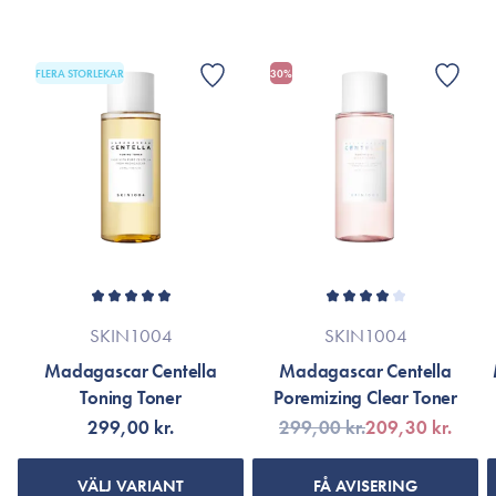
*Innehållsförteckningen kan komma att ändras eftersom
Fri från parabener, silikon, sulfater, uttorkande alkoholer,
produkten kontinuerligt uppdateras för att bli ännu bättre.
mineralolja och parfymer.
Se produktens förpackning eller gå till varumärkets officiella
FLERA STORLEKAR
30%
webbplats.
Passar alla hudtyper.
210 ml.
SKIN1004
SKIN1004
Madagascar Centella
Madagascar Centella
Toning Toner
Poremizing Clear Toner
299,00 kr.
299,00 kr.
209,30 kr.
VÄLJ VARIANT
FÅ AVISERING