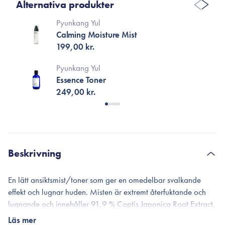
Alternativa produkter
Pyunkang Yul
Calming Moisture Mist
199,00 kr.
Pyunkang Yul
Essence Toner
249,00 kr.
Beskrivning
En lätt ansiktsmist/toner som ger en omedelbar svalkande
effekt och lugnar huden. Misten är extremt återfuktande och
lugnande och innehåller 91,9 % Coptis Japonica Root Extract,
som är en kraftfull antioxidant känd för sina
Läs mer