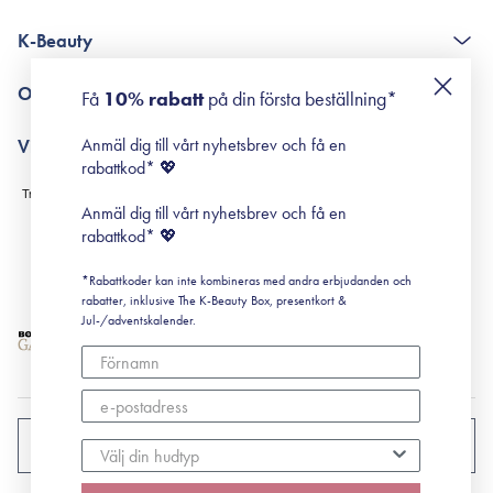
The K-Beauty Box - frågor och svar
K-Beauty
Poängshop - frågor och svar
Returneringer
De 10 stegen
Om Surisuri
Få
10% rabatt
på din första beställning*
Retinol för nybörjare
surisuri miniguide till rosacea
Min historia
Anmäl dig till vårt nyhetsbrev och få en
Villkor
Black Friday
rabattkod* 💖
Leverans & Retur
Köpvillkor
Anmäl dig till vårt nyhetsbrev och få en
Prenumerationsvillkor
rabattkod* 💖
Integritetspolicy
*Rabattkoder kan inte kombineras med andra erbjudanden och
Cookiepolicy
rabatter, inklusive The K-Beauty Box, presentkort &
Jul-/adventskalender.
SVERIGE