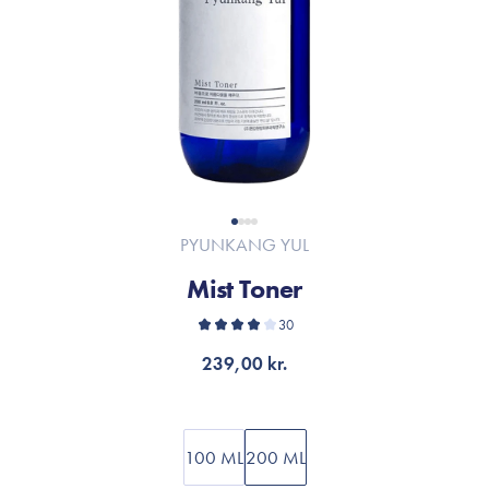
PYUNKANG YUL
Mist Toner
30
239,00 kr.
100 ML
200 ML