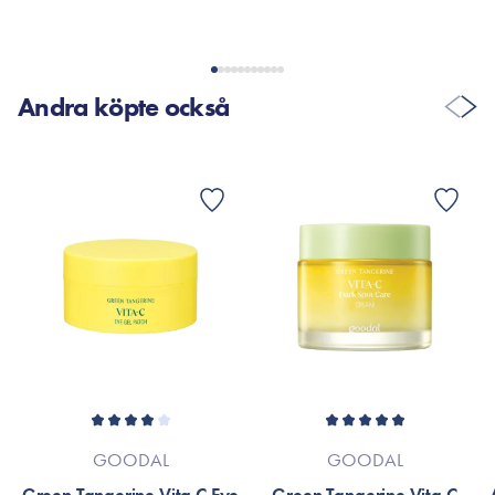
Let eksfolierende, og friske pads. Jeg har brugt dem både
morgen og aften. De dufter så lækkert, og jeg elsker dem som
Andra köpte också
en slags mini sheet mask. Giver min hud en dejlig frisk glød.
VISA FLER RECENSIONER
GOODAL
GOODAL