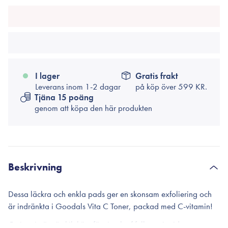
I lager
Gratis frakt
Leverans inom 1-2 dagar
på köp över
599 KR.
Tjäna 15 poäng
genom att köpa den här produkten
Beskrivning
Dessa läckra och enkla pads ger en skonsam exfoliering och
är indränkta i Goodals Vita C Toner, packad med C-vitamin!
C-vitamin är särskilt känt för sina kraftfulla antioxidanter som