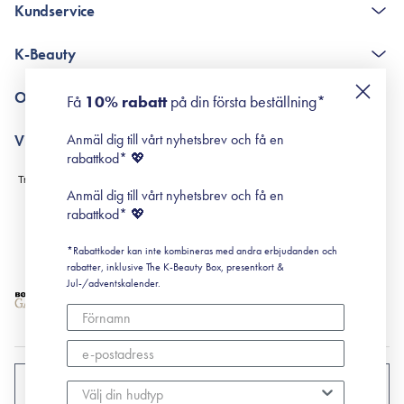
Kundservice
The K-Beauty Box - frågor och svar
K-Beauty
Poängshop - frågor och svar
Returneringer
De 10 stegen
Om Surisuri
Få
10% rabatt
på din första beställning*
Retinol för nybörjare
surisuri miniguide till rosacea
Min historia
Anmäl dig till vårt nyhetsbrev och få en
Villkor
Black Friday
rabattkod* 💖
Leverans & Retur
Köpvillkor
Anmäl dig till vårt nyhetsbrev och få en
Prenumerationsvillkor
rabattkod* 💖
Integritetspolicy
*Rabattkoder kan inte kombineras med andra erbjudanden och
Cookiepolicy
rabatter, inklusive The K-Beauty Box, presentkort &
Jul-/adventskalender.
SVERIGE