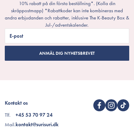
10% rabatt på din första beställning*. (Kolla din
skräppostmapp) *Rabattkoder kan inte kombineras med
andra erbjudanden och rabatter, inklusive The K-Beauty Box &
Jul-/adventskalender.
E-post
ANMÄL DIG NYHETSBREVET
Kontakt os
Tlf.
+45 53 70 97 24
Mail.
kontakt@surisuri.dk