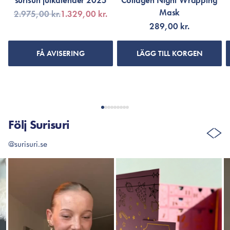
surisuri julkalender 2025
Collagen Night Wrapping
Mask
2.975,00 kr.
1.329,00 kr.
289,00 kr.
FÅ AVISERING
LÄGG TILL KORGEN
Följ Surisuri
@surisuri.se