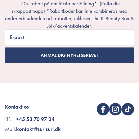
10% rabatt på din första beställning*. (Kolla din
skräppostmapp) *Rabattkoder kan inte kombineras med
andra erbjudanden och rabatter, inklusive The K-Beauty Box &
Jul-/adventskalender.
E-post
ANMÄL DIG NYHETSBREVET
Kontakt os
Tlf.
+45 53 70 97 24
Mail.
kontakt@surisuri.dk