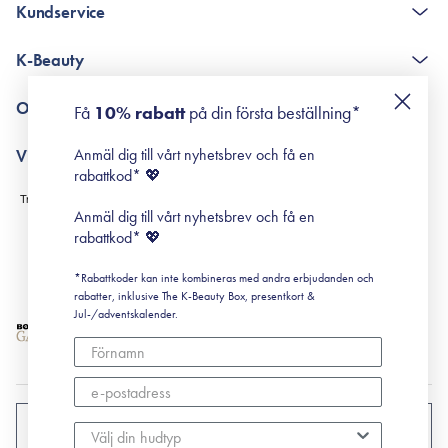
Kundservice
The K-Beauty Box - frågor och svar
K-Beauty
Poängshop - frågor och svar
Returneringer
De 10 stegen
Om Surisuri
Få
10% rabatt
på din första beställning*
Retinol för nybörjare
surisuri miniguide till rosacea
Min historia
Anmäl dig till vårt nyhetsbrev och få en
Villkor
Black Friday
rabattkod* 💖
Leverans & Retur
Köpvillkor
Anmäl dig till vårt nyhetsbrev och få en
Prenumerationsvillkor
rabattkod* 💖
Integritetspolicy
*Rabattkoder kan inte kombineras med andra erbjudanden och
Cookiepolicy
rabatter, inklusive The K-Beauty Box, presentkort &
Jul-/adventskalender.
SVERIGE