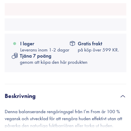
I lager
Gratis frakt
Leverans inom 1-2 dagar
på köp över
599 KR.
Tjäna 7 poäng
genom att köpa den här produkten
Beskrivning
Denna balanserande rengöringsgel från I’m From är 100 %
vegansk och utvecklad för att rengöra huden effektivt utan att
påverka den naturliga fuktbarriären eller torka ut huden.