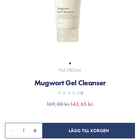
I'M FROM
Mugwort Gel Cleanser
0
169,00 kr.
143,65 kr.
1
LÄGG TILL KORGEN